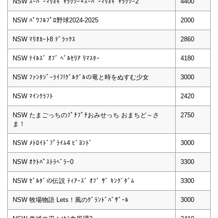
NSW ｽｰﾊﾟｰﾏﾘｵｷﾞｬﾗｸｼｰ+ｽｰﾊﾟｰﾏﾘｵｷﾞｬﾗｸｼｰ2
4400
NSW ﾊﾟﾜﾌﾙﾌﾟﾛ野球2024-2025
2000
NSW ﾏﾘｵｶｰﾄ8 ﾃﾞﾗｯｸｽ
2860
NSW ﾃｲﾙｽﾞ ｵﾌﾞ ﾍﾞﾙｾﾘｱ ﾘﾏｽﾀｰ
4180
NSW ﾌｧﾝﾀｼﾞｰﾗｲﾌ!ｸﾞﾙｸﾞﾙの竜と時をぬすむ少女
3000
NSW ﾏｲﾝｸﾗﾌﾄ
2420
NSW たまごっちのﾌﾟﾁﾌﾟﾁおみせっち おまちど～さ
2750
ま！
NSW ﾒﾄﾛｲﾄﾞﾌﾟﾗｲﾑ4 ﾋﾞﾖﾝﾄﾞ
3000
NSW ｵｸﾄﾊﾟｽﾄﾗﾍﾞﾗｰ0
3300
NSW ｾﾞﾙﾀﾞの伝説 ﾃｨｱｰｽﾞ ｵﾌﾞ ｻﾞ ｷﾝｸﾞﾀﾞﾑ
3300
NSW 牧場物語 Lets！風のｸﾞﾗﾝﾄﾞﾊﾞｻﾞｰﾙ
3000