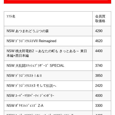
ｿﾌﾄ名
会員買
取価格
NSW あつまれどうぶつの森
4290
NSW ﾄﾞﾗｺﾞﾝｸｴｽﾄVII Reimagined
4620
NSW 桃太郎電鉄2 ～あなたの町も きっとある～ 東日
4400
本編+西日本編
NSW 大乱闘ｽﾏｯｼｭﾌﾞﾗｻﾞｰｽﾞ SPECIAL
3740
NSW ﾄﾞﾗｺﾞﾝｸｴｽﾄⅠ&Ⅱ
3850
NSW ﾄﾞﾗｺﾞﾝｸｴｽﾄ3 そして伝説へ
2420
NSW ｽｰﾊﾟｰﾏﾘｵﾊﾟｰﾃｨ ｼﾞｬﾝﾎﾞﾘｰ
4000
NSW ﾎﾟｹﾓﾝﾚｼﾞｪﾝｽﾞ Z-A
3300