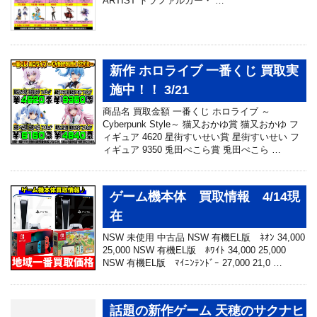
ARTIST トラファルガー・ …
新作 ホロライブ 一番くじ 買取実
施中！！ 3/21
商品名 買取金額 一番くじ ホロライブ ～
Cyberpunk Style～ 猫又おかゆ賞 猫又おかゆ フ
ィギュア 4620 星街すいせい賞 星街すいせい フ
ィギュア 9350 兎田ぺこら賞 兎田ぺこら …
ゲーム機本体 買取情報 4/14現
在
NSW 未使用 中古品 NSW 有機EL版 ﾈｵﾝ 34,000
25,000 NSW 有機EL版 ﾎﾜｲﾄ 34,000 25,000
NSW 有機EL版 ﾏｲﾆﾝﾃﾝﾄﾞｰ 27,000 21,0 …
話題の新作ゲーム 天穂のサクナヒ