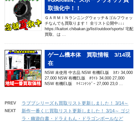
#GARMIN、スポーツウォッチ買
取強化中！！
ＧＡＲＭＩＮランニングウォッチ＆ゴルフウォッ
チなんでも買取ります！ 全リスト公開中↓↓↓
https://kaitori.chibakan.jp/list/outdoor/sports/ 宅配
買取、は …
ゲーム機本体 買取情報 3/14現
在
NSW 未使用 中古品 NSW 有機EL版 ﾈｵﾝ 34,000
27,000 NSW 有機EL版 ﾎﾜｲﾄ 34,000 27,000
NSW 有機EL版 ﾏｲﾆﾝﾃﾝﾄﾞｰ 27,000 23,0 …
PREV
ラブブシリーズも買取リスト更新しました！ 3/14～
NEXT
新作一番くじ買取リスト更新しました！ 3/14～ ゴジ
ラ・幽遊白書・ドラえもん・ドラゴンボールなど