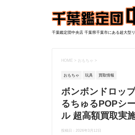
千葉鑑定団中央店 千葉県千葉市にある超大型
HOME
>
おもちゃ
>
おもちゃ
玩具
買取情報
ボンボンドロッ
るちゅるPOPシ
ル 超高額買取実施
投稿日：
2026年3月12日