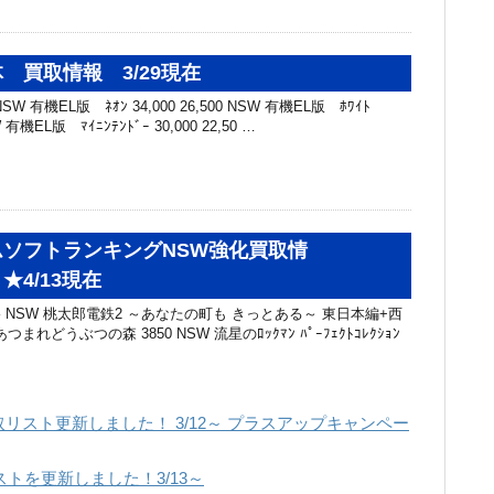
 買取情報 3/29現在
W 有機EL版 ﾈｵﾝ 34,000 26,500 NSW 有機EL版 ﾎﾜｲﾄ
SW 有機EL版 ﾏｲﾆﾝﾃﾝﾄﾞｰ 30,000 22,50 …
ソフトランキングNSW強化買取情
★4/13現在
格 NSW 桃太郎電鉄2 ～あなたの町も きっとある～ 東日本編+西
あつまれどうぶつの森 3850 NSW 流星のﾛｯｸﾏﾝ ﾊﾟｰﾌｪｸﾄｺﾚｸｼｮﾝ
リスト更新しました！ 3/12～ プラスアップキャンペー
トを更新しました！3/13～