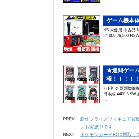
ゲーム機本体
NS 未使用 中古品 NS
34,000 26,500 N
★週間ゲーム
報！！！！！
ｿﾌﾄ名 会員買取価
日本編 4400 NSW 
…
PREV
新作プライズフィギュア買取
ンも実施中です！
NEXT
ポケモンカードBOX買取リス