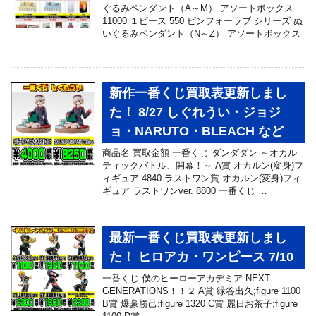
ぐるみペンダント（A～M） アソートボックス
11000 １ピース 550 ピンフォーラブ シリーズ ぬ
いぐるみペンダント（N～Z） アソートボックス
…
新作一番くじ買取表更新しまし
た！ 8/27 しぐれうい・ジョジ
ョ・NARUTO・BLEACH など
商品名 買取金額 一番くじ ダンダダン ～オカル
ティックバトル、開幕！～ A賞 オカルン(変身)フ
ィギュア 4840 ラストワン賞 オカルン(変身)フィ
ギュア ラストワンver. 8800 一番くじ …
最新一番くじ買取表更新しまし
た！ ヒロアカ・ワンピース 7/10
一番くじ 僕のヒーローアカデミア NEXT
GENERATIONS！！２ A賞 緑谷出久;figure 1100
B賞 爆豪勝己;figure 1320 C賞 麗日お茶子;figure