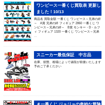
ワンピース一番くじ買取表 更新し
ました！10/13
商品名 買取金額 一番くじ ワンピース～兄弟の絆
～ A賞 兄弟の絆 フィギュア 2860 一番くじ ワ
ンピース～兄弟の絆～ B賞 モンキー・D・ルフ
ィ フィギュア 1320 一番くじ ワンピース～兄弟
…
スニーカー最低保証 中古品
在庫、状態、相場によって値段が前後いたします
予めご了承ください
＃一番くじ ジョジョの奇妙な冒険