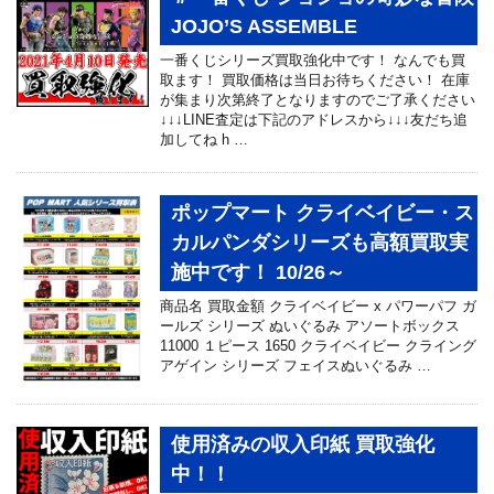
JOJO’S ASSEMBLE
一番くじシリーズ買取強化中です！ なんでも買
取ます！ 買取価格は当日お待ちください！ 在庫
が集まり次第終了となりますのでご了承ください
↓↓↓LINE査定は下記のアドレスから↓↓↓友だち追
加してね h …
ポップマート クライベイビー・ス
カルパンダシリーズも高額買取実
施中です！ 10/26～
商品名 買取金額 クライベイビー x パワーパフ ガ
ールズ シリーズ ぬいぐるみ アソートボックス
11000 １ピース 1650 クライベイビー クライング
アゲイン シリーズ フェイスぬいぐるみ …
使用済みの収入印紙 買取強化
中！！