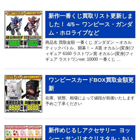
新作一番くじ買取リスト更新しま
した！ 4/5～ ワンピース・ガンダ
ム・ホロライブなど
商品名 買取金額 一番くじ ダンダダン ～オカル
ティックバトル、開幕！～ A賞 オカルン(変身)フ
ィギュア 6160 ラストワン賞 オカルン(変身)フィ
ギュア ラストワンver. 10000 一番くじ …
ワンピースカードBOX買取金額更
新
在庫、状態、相場によって値段が前後いたします
予めご了承ください
新作めじるしアクセサリー ヨッ
シー・サンリオクリスタル・ちい