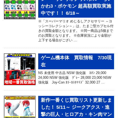
かわ3・ポケモン 超高額買取実施
中です！！ 6/18～
※「スーパーマリオ めじるしアクセサリー ～ヨ
ッシーコレクション～」は、たまご型カプセル付
きの買取金額となります。 ※同一商品は5個まで
のお買取となります。 ※在庫状況により金額が
上下する場合がござい …
ゲーム機本体 買取情報 7/30現
在
NS 未使用 中古品 NSW 強化版 ﾈｵﾝ 29,000
24,000 NSW 強化版 ｸﾞﾚｰ 28,000 23,000 NSW
強化版 Joy-Con ｶﾗｰｶｽﾀﾏｲｽﾞ 32,000 27 …
新作一番くじ買取リスト更新しま
した！ 5/11～ ジークアクス・進
撃の巨人・ヒロアカ・キン肉マン