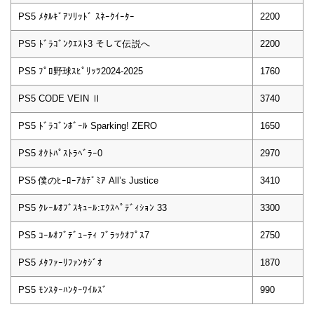
PS5 ﾒﾀﾙｷﾞｱｿﾘｯﾄﾞ ｽﾈｰｸｲｰﾀｰ
2200
PS5 ﾄﾞﾗｺﾞﾝｸｴｽﾄ3 そして伝説へ
2200
PS5 ﾌﾟﾛ野球ｽﾋﾟﾘｯﾂ2024-2025
1760
PS5 CODE VEIN Ⅱ
3740
PS5 ﾄﾞﾗｺﾞﾝﾎﾞｰﾙ Sparking! ZERO
1650
PS5 ｵｸﾄﾊﾟｽﾄﾗﾍﾞﾗｰ0
2970
PS5 僕のﾋｰﾛｰｱｶﾃﾞﾐｱ All’s Justice
3410
PS5 ｸﾚｰﾙｵﾌﾞｽｷｭｰﾙ:ｴｸｽﾍﾟﾃﾞｨｼｮﾝ 33
3300
PS5 ｺｰﾙｵﾌﾞﾃﾞｭｰﾃｨ ﾌﾞﾗｯｸｵﾌﾟｽ7
2750
PS5 ﾒﾀﾌｧｰﾘﾌｧﾝﾀｼﾞｵ
1870
PS5 ﾓﾝｽﾀｰﾊﾝﾀｰﾜｲﾙｽﾞ
990