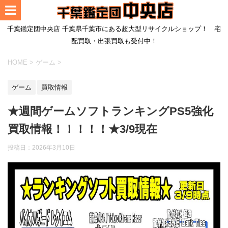
千葉鑑定団中央店 千葉県千葉市にある超大型リサイクルショップ！ 宅
配買取・出張買取も受付中！
HOME
>
ゲーム
>
ゲーム
買取情報
★週間ゲームソフトランキングPS5強化
買取情報！！！！！★3/9現在
投稿日：
2026年3月10日