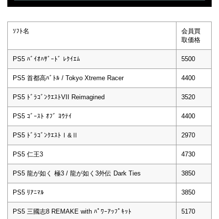
ｿﾌﾄ名
会員買
取価格
PS5 ﾊﾞｲｵﾊｻﾞｰﾄﾞ ﾚｸｲｴﾑ
5500
PS5 首都高ﾊﾞﾄﾙ / Tokyo Xtreme Racer
4400
PS5 ﾄﾞﾗｺﾞﾝｸｴｽﾄVII Reimagined
3520
PS5 ｺﾞｰｽﾄ ｵﾌﾞ ﾖｳﾃｲ
4400
PS5 ﾄﾞﾗｺﾞﾝｸｴｽﾄⅠ&Ⅱ
2970
PS5 仁王3
4730
PS5 龍が如く 極3 / 龍が如く3外伝 Dark Ties
3850
PS5 ﾘｱﾆﾏﾙ
3850
PS5 三國志8 REMAKE with ﾊﾟﾜｰｱｯﾌﾟｷｯﾄ
5170