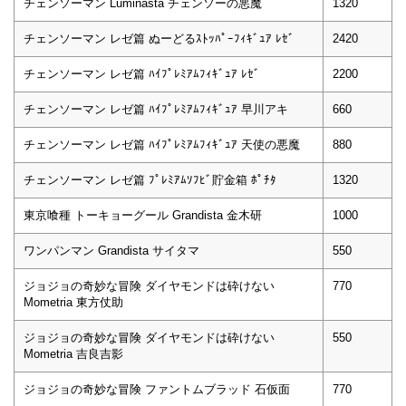
チェンソーマン Luminasta チェンソーの悪魔
1320
チェンソーマン レゼ篇 ぬーどるｽﾄｯﾊﾟｰﾌｨｷﾞｭｱ ﾚｾﾞ
2420
チェンソーマン レゼ篇 ﾊｲﾌﾟﾚﾐｱﾑﾌｨｷﾞｭｱ ﾚｾﾞ
2200
チェンソーマン レゼ篇 ﾊｲﾌﾟﾚﾐｱﾑﾌｨｷﾞｭｱ 早川アキ
660
チェンソーマン レゼ篇 ﾊｲﾌﾟﾚﾐｱﾑﾌｨｷﾞｭｱ 天使の悪魔
880
チェンソーマン レゼ篇 ﾌﾟﾚﾐｱﾑｿﾌﾋﾞ貯金箱 ﾎﾟﾁﾀ
1320
東京喰種 トーキョーグール Grandista 金木研
1000
ワンパンマン Grandista サイタマ
550
ジョジョの奇妙な冒険 ダイヤモンドは砕けない
770
Mometria 東方仗助
ジョジョの奇妙な冒険 ダイヤモンドは砕けない
550
Mometria 吉良吉影
ジョジョの奇妙な冒険 ファントムブラッド 石仮面
770