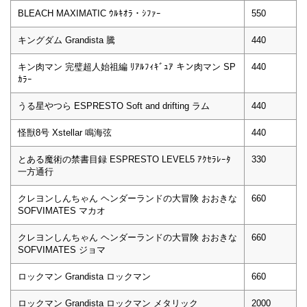
BLEACH MAXIMATIC ｳﾙｷｵﾗ・ｼﾌｧｰ
550
キングダム Grandista 騰
440
キン肉マン 完璧超人始祖編 ﾘｱﾙﾌｨｷﾞｭｱ キン肉マン SP
440
ｶﾗｰ
うる星やつら ESPRESTO Soft and drifting ラム
440
怪獣8号 Xstellar 鳴海弦
440
とある魔術の禁書目録 ESPRESTO LEVEL5 ｱｸｾﾗﾚｰﾀ
330
一方通行
クレヨンしんちゃん ヘンダーランドの大冒険 おおきな
660
SOFVIMATES マカオ
クレヨンしんちゃん ヘンダーランドの大冒険 おおきな
660
SOFVIMATES ジョマ
ロックマン Grandista ロックマン
660
ロックマン Grandista ロックマン メタリック
2000