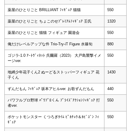
薬屋のひとりごと BRILLIANT ﾌｨｷﾞｭｱ 猫猫
550
薬屋のひとりごと ちょこのせﾌﾟﾚﾐｱﾑﾌｨｷﾞｭｱ 壬氏
1320
薬屋のひとりごと 猫猫 フィギュア 園遊会
550
俺だけレベルアップな件 Trio-Try-iT Figure 水篠旬
880
ゴジラ-1.0 ｱｰﾄｳﾞｨﾈｯﾄ 呉爾羅（2023） 大戸島襲撃イメ
550
ージver.
地縛少年花子くん2 ぬーどるストッパーフィギュア 花
1430
子くん
ずんだもん ﾌｨｷﾞｭｱ 坂本アヒルver. お歌ずんだもん
440
パワフルプロ野球 ﾊﾟﾜﾌﾟﾛくん ﾌﾟﾗｲｽﾞｱｸｼｮﾝﾌｨｷﾞｭｱ 打
550
者ver.
ポケットモンスター くつろぎﾀｲﾑ ﾋﾟｶﾁｭｳ＆ｶﾋﾞｺﾞﾝ ﾌｨ
550
ｷﾞｭｱ