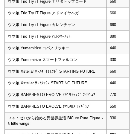
ウマ娘 Trio Try iT Figure ナリタトップロード
660
ウマ娘 Trio Try iT Figure アドマイヤベガ
660
ウマ娘 Trio Try iT Figure カレンチャン
660
ウマ娘 Trio Try iT Figure ｱｽﾄﾝﾏｰﾁｬﾝ
880
ウマ娘 Yumemirize コパノリッキー
440
ウマ娘 Yumemirize スマートファルコン
330
ウマ娘 Xstellar ｻﾄﾉﾀﾞｲﾔﾓﾝﾄﾞ STARTING FUTURE
660
ウマ娘 Xstellar ｻﾄﾉｸﾗｳﾝ STARTING FUTURE
440
ウマ娘 BANPRESTO EVOLVE ｵｸﾞﾘｷｬｯﾌﾟ ﾌｨｷﾞｭｱ
770
ウマ娘 BANPRESTO EVOLVE ﾀﾏﾓｸﾛｽ ﾌｨｷﾞｭｱ
550
Ｒｅ：ゼロから始める異世界生活 BiCute Pure Figure ﾚ
330
ﾑ little wings