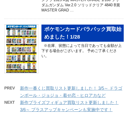
ダムガンダム Ver.2.0 ソリッドクリア 4840 B賞
MASTER GRAD …
ポケモンカードバラパック買取始
めました！1/28
※在庫、状態によって当日であっても金額が上
下する場合がございます。 予めご了承くださ
い。
PREV
新作一番くじ買取リスト更新しました！ 3/5～ ドラゴ
ンボール・ジョジョ・着せ恋・ヒロアカなど
NEXT
新作プライズフィギュア買取リスト更新しました！
3/6～ プラスアップキャンペーンも実施中です！