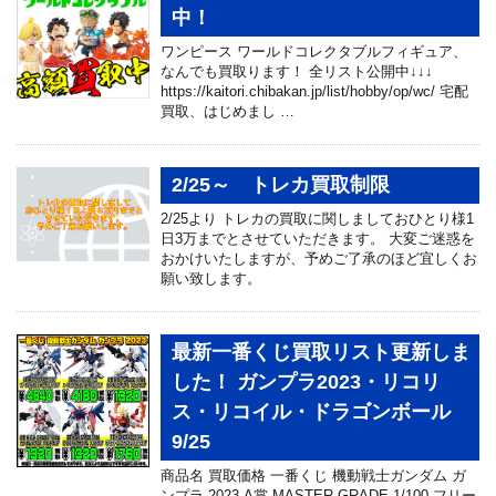
中！
ワンピース ワールドコレクタブルフィギュア、
なんでも買取ります！ 全リスト公開中↓↓↓
https://kaitori.chibakan.jp/list/hobby/op/wc/ 宅配
買取、はじめまし …
2/25～ トレカ買取制限
2/25より トレカの買取に関しましておひとり様1
日3万までとさせていただきます。 大変ご迷惑を
おかけいたしますが、予めご了承のほど宜しくお
願い致します。
最新一番くじ買取リスト更新しま
した！ ガンプラ2023・リコリ
ス・リコイル・ドラゴンボール
9/25
商品名 買取価格 一番くじ 機動戦士ガンダム ガ
ンプラ 2023 A賞 MASTER GRADE 1/100 フリー