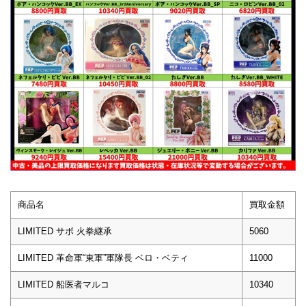
商品名
買取金額
LIMITED サボ 火拳継承
5060
LIMITED 革命軍“東軍”軍隊長 ベロ・ベティ
11000
LIMITED 船医者マルコ
10340