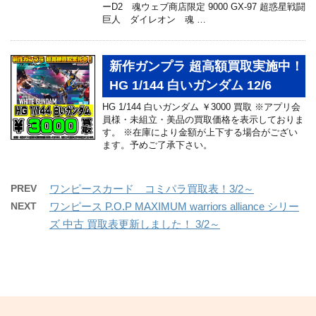
ーD2 魂ウェブ商店限定 9000 GX-97 超惑星戦闘
巨人 ダイレオン 魂 …
新作ガンプラ 超高額買取実施中！
HG 1/144 白いガンダム 12/6
HG 1/144 白いガンダム ￥3000 買取 ※アプリ会
員様・未組立・美品の買取価格を表示しておりま
す。 ※在庫により金額が上下する場合がござい
ます。予めご了承下さい。
PREV
ワンピースカード コミパラ買取表！3/2～
NEXT
ワンピース P.O.P MAXIMUM warriors alliance シリー
ズ 中古 買取表更新しました！ 3/2～