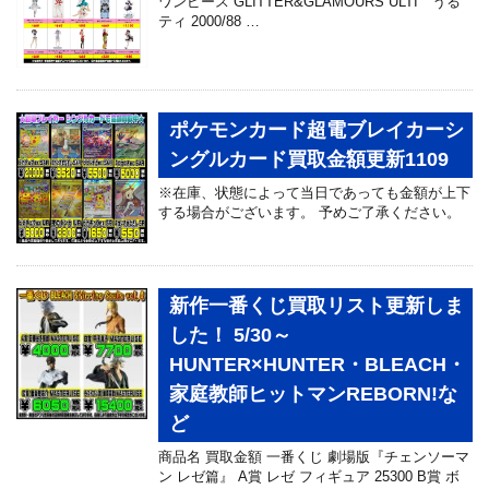
ワンピース GLITTER&GLAMOURS ULTI うる
ティ 2000/88 …
ポケモンカード超電ブレイカーシ
ングルカード買取金額更新1109
※在庫、状態によって当日であっても金額が上下
する場合がございます。 予めご了承ください。
新作一番くじ買取リスト更新しま
した！ 5/30～
HUNTER×HUNTER・BLEACH・
家庭教師ヒットマンREBORN!な
ど
商品名 買取金額 一番くじ 劇場版『チェンソーマ
ン レゼ篇』 A賞 レゼ フィギュア 25300 B賞 ボ