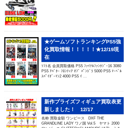
★ゲームソフトランキングPS5強
化買取情報！！！！！★12/19現
在
ｿﾌﾄ名 会員買取価格 PS5 ﾌｧｲﾅﾙﾌｧﾝﾀｼﾞｰ16 3080
PS5 ｱﾊﾞﾀｰ ﾌﾛﾝﾃｨｱ ｵﾌﾞ ﾊﾟﾝﾄﾞﾗ 5000 PS5 ﾏｰﾍﾞﾙ
ｽﾊﾟｲﾀﾞｰﾏﾝ2 4000 PS5 ｲ …
新作プライズフィギュア買取表更
新しました！ 12/17
名称 買取金額 ワンピース DXF THE
GRANDLINE LADY ワノ国 Vol.5 ヤマト 2000