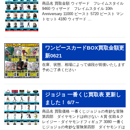
商品名 買取金額 ウィザード フレイムスタイル
9460 ウィザード フレイムスタイル 10th
Anniversary 11000 ビースト 5720 ビースト マン
トセット 4180 ウィザード …
ワンピースカードBOX買取金額更
新0621
在庫、状態、相場によって値段が前後いたします
予めご了承ください
ジョジョ 一番くじ買取表 更新し
ました！ 6/7～
商品名 買取価格 一番くじジョジョの奇妙な冒険
第四部 ダイヤモンドは砕けない Ａ賞 仗助＆ク
レイジー・ダイヤモンドフィギュア 3080 一番く
じジョジョの奇妙な冒険第四部 ダイヤモンドは