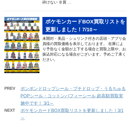
砕けない Ｂ賞 …
ポケモンカードBOX買取リストを
更新しました！7/10～
未開封・美品・シュリンク付きの店頭・アプリ会
員様の買取価格を表示しております。 在庫によ
り予告なく金額が上下する場合と買取上限や、お
振込対応になる場合がございます。予めご了承く
ださい。
PREV
ボンボンドロップシール・プチドロップ・うるちゅる
POPシール・コットンパフィーシール 超高額買取実
施中です！ 3/1～
NEXT
ポケモンカードBOX買取リストを更新しました！3/1
～