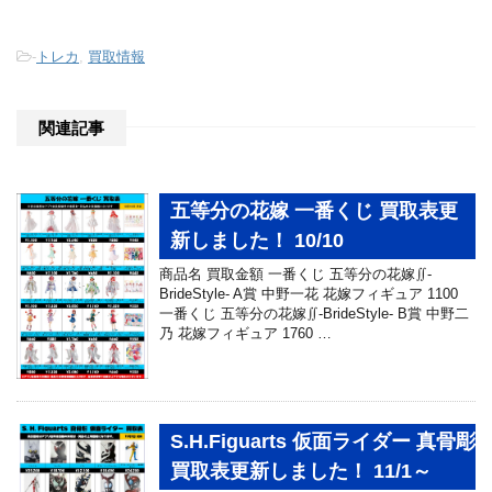
-
トレカ
,
買取情報
関連記事
五等分の花嫁 一番くじ 買取表更
新しました！ 10/10
商品名 買取金額 一番くじ 五等分の花嫁∬-
BrideStyle- A賞 中野一花 花嫁フィギュア 1100
一番くじ 五等分の花嫁∬-BrideStyle- B賞 中野二
乃 花嫁フィギュア 1760 …
S.H.Figuarts 仮面ライダー 真骨彫
買取表更新しました！ 11/1～