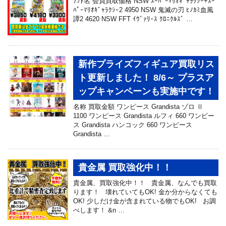
ｿﾌﾄ名 会員買取価格 NSW ｽｰﾊﾟｰﾏﾘｵｷﾞｬﾗｸｼｰ+ｽｰ
ﾊﾟｰﾏﾘｵｷﾞｬﾗｸｼｰ2 4950 NSW 鬼滅の刃 ﾋﾉｶﾐ血風
譚2 4620 NSW FFT ｲｳﾞｧﾘｰｽ ｸﾛﾆｸﾙｽﾞ …
新作プライズフィギュア買取リス
ト更新しました！ 8/6～ プラスア
ップキャンペーンも実施中です！
名称 買取金額 ワンピース Grandista ゾロ Ⅱ
1100 ワンピース Grandista ルフィ 660 ワンピー
ス Grandista ハンコック 660 ワンピース
Grandista …
貴金属 買取強化中！！
貴金属、買取強化中！！ 貴金属、なんでも買取
ります！ 壊れていてもOK! 金か分からなくても
OK! 少しだけ金が含まれている物でもOK! お調
べします！ &n …