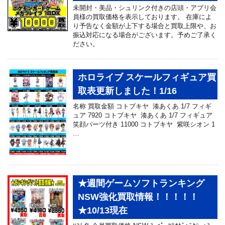
未開封・美品・シュリンク付きの店頭・アプリ会
員様の買取価格を表示しております。 在庫によ
り予告なく金額が上下する場合と買取上限や、お
振込対応になる場合がございます。予めご了承く
ださい。
ホロライブ スケールフィギュア買
取表更新しました！1/16
名称 買取金額 コトブキヤ 湊あくあ 1/7 フィギ
ュア 7920 コトブキヤ 湊あくあ 1/7 フィギュア
笑顔パーツ付き 11000 コトブキヤ 紫咲シオン 1
…
★週間ゲームソフトランキング
NSW強化買取情報！！！！！
★10/13現在