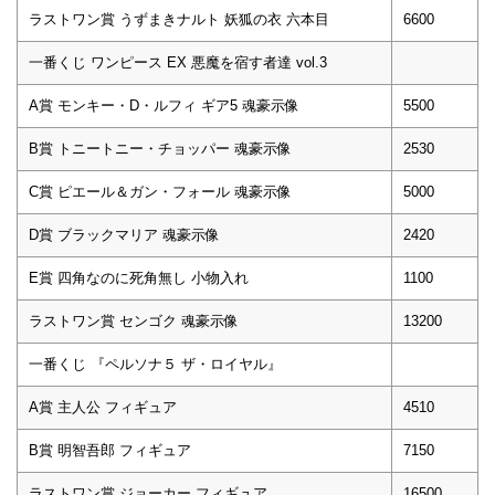
ラストワン賞 うずまきナルト 妖狐の衣 六本目
6600
一番くじ ワンピース EX 悪魔を宿す者達 vol.3
A賞 モンキー・D・ルフィ ギア5 魂豪示像
5500
B賞 トニートニー・チョッパー 魂豪示像
2530
C賞 ピエール＆ガン・フォール 魂豪示像
5000
D賞 ブラックマリア 魂豪示像
2420
E賞 四角なのに死角無し 小物入れ
1100
ラストワン賞 センゴク 魂豪示像
13200
一番くじ 『ペルソナ５ ザ・ロイヤル』
A賞 主人公 フィギュア
4510
B賞 明智吾郎 フィギュア
7150
ラストワン賞 ジョーカー フィギュア
16500