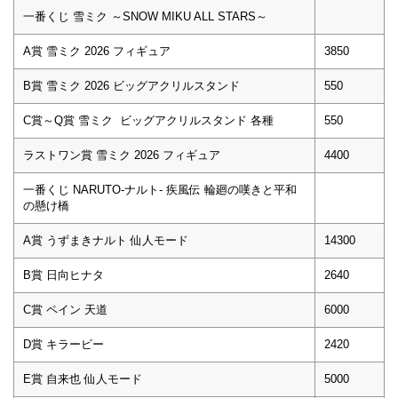
一番くじ 雪ミク ～SNOW MIKU ALL STARS～
A賞 雪ミク 2026 フィギュア
3850
B賞 雪ミク 2026 ビッグアクリルスタンド
550
C賞～Q賞 雪ミク ビッグアクリルスタンド 各種
550
ラストワン賞 雪ミク 2026 フィギュア
4400
一番くじ NARUTO-ナルト- 疾風伝 輪廻の嘆きと平和
の懸け橋
A賞 うずまきナルト 仙人モード
14300
B賞 日向ヒナタ
2640
C賞 ペイン 天道
6000
D賞 キラービー
2420
E賞 自来也 仙人モード
5000