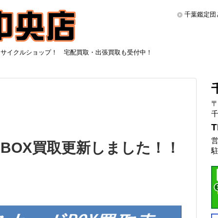
千葉鑑定団
リサイクルショップ！ 宅配買取・出張買取も受付中！
〒
千
T
営
BOX買取更新しました！！
駐