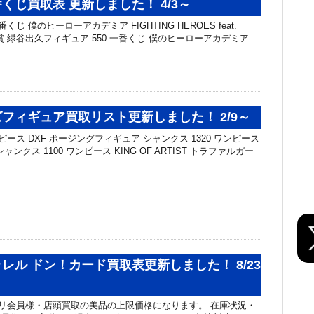
くじ買取表 更新しました！ 4/3～
くじ 僕のヒーローアカデミア FIGHTING HEROES feat.
G A賞 緑谷出久フィギュア 550 一番くじ 僕のヒーローアカデミア
フィギュア買取リスト更新しました！ 2/9～
ピース DXF ポージングフィギュア シャンクス 1320 ワンピース
T シャンクス 1100 ワンピース KING OF ARTIST トラファルガー
レル ドン！カード買取表更新しました！ 8/23
リ会員様・店頭買取の美品の上限価格になります。 在庫状況・