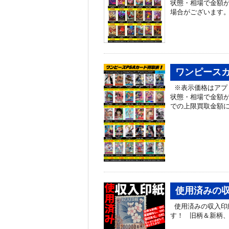
状態・相場で金額が
場合がございます
ワンピースカ
※表示価格はアプ
状態・相場で金額が
での上限買取金額に
使用済みの収
使用済みの収入印
す！ 旧柄＆新柄、O