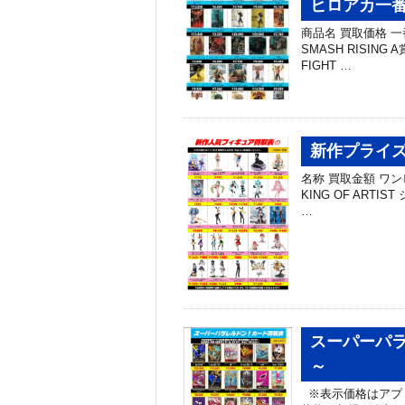
ヒロアカ一番
商品名 買取価格 一番
SMASH RISIN
FIGHT …
新作プライズ
名称 買取金額 ワン
KING OF ARTIS
…
スーパーパラ
～
※表示価格はアプ