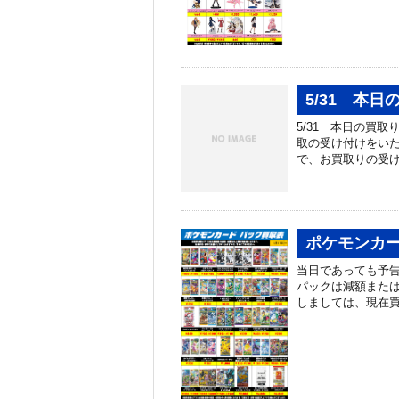
5/31 本
5/31 本日の買
取の受け付けをい
で、お買取りの受け
ポケモンカー
当日であっても予告
パックは減額または
しましては、現在買