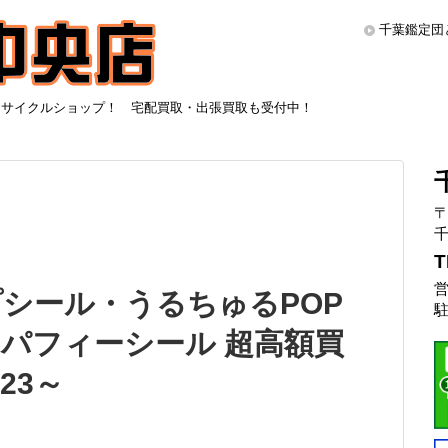
千葉鑑定団
リサイクルショップ！ 宅配買取・出張買取も受付中！
〒
千
T
営
シール・うるちゅるPOP
駐
パフィーシール 超高額買
23～