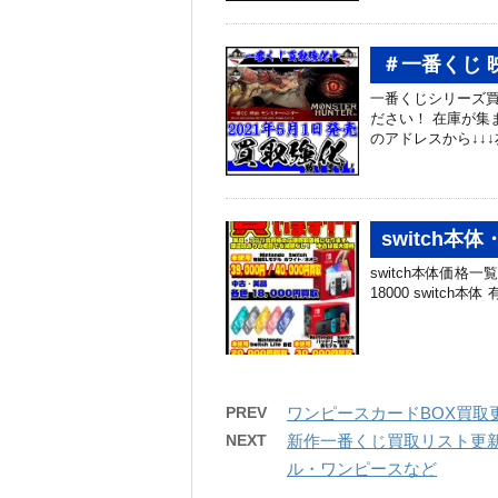
＃一番くじ 
一番くじシリーズ買
ださい！ 在庫が集
のアドレスから↓↓↓
switch本体
switch本体価格一覧 
18000 switch本体 
PREV
ワンピースカードBOX買取更
NEXT
新作一番くじ買取リスト更新
ル・ワンピースなど