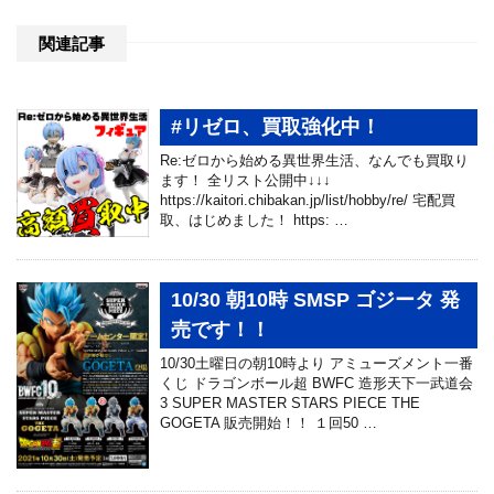
関連記事
#リゼロ、買取強化中！
Re:ゼロから始める異世界生活、なんでも買取り
ます！ 全リスト公開中↓↓↓
https://kaitori.chibakan.jp/list/hobby/re/ 宅配買
取、はじめました！ https: …
10/30 朝10時 SMSP ゴジータ 発
売です！！
10/30土曜日の朝10時より アミューズメント一番
くじ ドラゴンボール超 BWFC 造形天下一武道会
3 SUPER MASTER STARS PIECE THE
GOGETA 販売開始！！ １回50 …