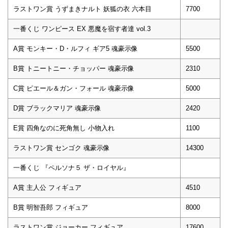
ラストワン賞 うずまきナルト 妖狐の衣 六本目
7700
一番くじ ワンピース EX 悪魔を宿す者達 vol.3
A賞 モンキー・D・ルフィ ギア5 魂豪示像
5500
B賞 トニートニー・チョッパー 魂豪示像
2310
C賞 ピエール＆ガン・フォール 魂豪示像
5000
D賞 ブラックマリア 魂豪示像
2420
E賞 四角なのに死角無し 小物入れ
1100
ラストワン賞 センゴク 魂豪示像
14300
一番くじ 『ペルソナ５ ザ・ロイヤル』
A賞 主人公 フィギュア
4510
B賞 明智吾郎 フィギュア
8000
ラストワン賞 ジョーカー フィギュア
17600