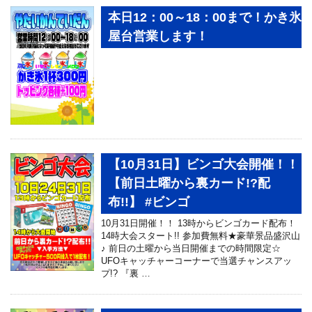
本日12：00～18：00まで！かき氷
屋台営業します！
【10月31日】ビンゴ大会開催！！
【前日土曜から裏カード!?配
布!!】 #ビンゴ
10月31日開催！！ 13時からビンゴカード配布！
14時大会スタート!! 参加費無料★豪華景品盛沢山
♪ 前日の土曜から当日開催までの時間限定☆
UFOキャッチャーコーナーで当選チャンスアッ
プ!? 『裏 …