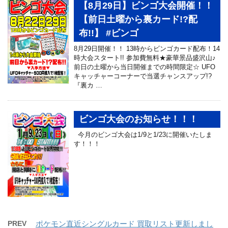
【8月29日】ビンゴ大会開催！！
【前日土曜から裏カード!?配
布!!】 #ビンゴ
8月29日開催！！ 13時からビンゴカード配布！14
時大会スタート!! 参加費無料★豪華景品盛沢山♪
前日の土曜から当日開催までの時間限定☆ UFO
キャッチャーコーナーで当選チャンスアップ!?
『裏カ …
ビンゴ大会のお知らせ！！！
今月のビンゴ大会は1/9と1/23に開催いたしま
す！！！
PREV
ポケモン直近シングルカード 買取リスト更新しまし