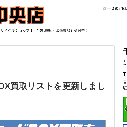
千葉鑑定団
リサイクルショップ！ 宅配買取・出張買取も受付中！
〒
千
T
営
OX買取リストを更新しまし
駐