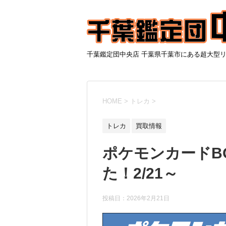
千葉鑑定団中央店 千葉県千葉市にある超大型
HOME
>
トレカ
>
トレカ
買取情報
ポケモンカードB
た！2/21～
投稿日：
2026年2月21日