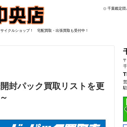
千葉鑑定団
リサイクルショップ！ 宅配買取・出張買取も受付中！
〒
千
T
営
未開封パック買取リストを更
駐
1～