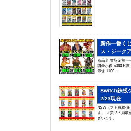
新作一番くじ
ス・ジーク
商品名 買取金額 一
魂豪示像 5060 B
示像 1100 …
Switch
2/23現在
NSWソフト買取強
す。 ※美品の買取
ざいます。