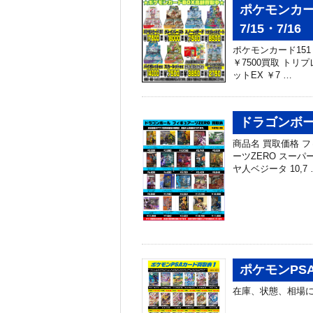
ポケモンカ
7/15・7/16
ポケモンカード151 
￥7500買取 トリプ
ットEX ￥7 …
ドラゴンボー
商品名 買取価格 フ
ーツZERO スーパ
ヤ人ベジータ 10,7 
ポケモンPSA
在庫、状態、相場に