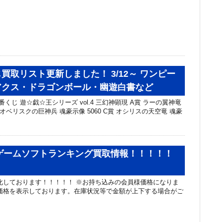
買取リスト更新しました！ 3/12～ ワンピー
アクス・ドラゴンボール・幽遊白書など
番くじ 遊☆戯☆王シリーズ vol.4 三幻神顕現 A賞 ラーの翼神竜
賞 オベリスクの巨神兵 魂豪示像 5060 C賞 オシリスの天空竜 魂豪
鉄板ゲームソフトランキング買取情報！！！！！
化しております！！！！！ ※お持ち込みの会員様価格になりま
価格を表示しております。在庫状況等で金額が上下する場合がご