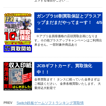
上下する場合がござい …
ガンプラ10割買取保証とプラスア
ップまだまだやってまーす！ 4/5
～
※アプリ会員様価格の店頭買取企画になりま
す。その他プラスアップキャンペーンはご利用出
来ません。一部対象外商品あり
JCBギフトカード、買取強化
中！！
金券買取ます！ タンスに眠っていた金券まずは
ご相談ください。 金券各種買取いたします。 大
量持込大歓迎で
PREV
Switch鉄板ゲームソフトランキング買取情