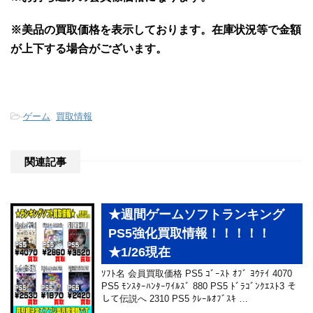
※美品の買取価格を表示しております。
在庫状況等で金額
が上下する場合がございます。
-
ゲーム
,
買取情報
関連記事
★週間ゲームソフトランキング
PS5強化買取情報！！！！！
★1/26現在
ｿﾌﾄ名 会員買取価格 PS5 ｺﾞｰｽﾄ ｵﾌﾞ ﾖｳﾃｲ 4070
PS5 ﾓﾝｽﾀｰﾊﾝﾀｰﾜｲﾙｽﾞ 880 PS5 ﾄﾞﾗｺﾞﾝｸｴｽﾄ3 そ
して伝説へ 2310 PS5 ｸﾚｰﾙｵﾌﾞｽｷ …