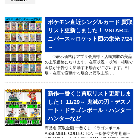
ポケモン直近シングルカード 買取
リスト更新しました！ VSTARユ
ニバース～ロケット団の栄光 7/24
～
※表示価格はアプリ会員様・店頭買取の美品
の上限価格になります。在庫状況・状態・相場で
金額が予告なく変動する場合がございます。相
場・在庫で変動する場合と買取上限 …
新作一番くじ買取リスト更新しま
した！ 11/29～ 鬼滅の刃・デスノ
ート・ドラゴンボール・ハンター
ハンターなど
商品名 買取金額 一番くじ ドラゴンボール
ASSEMBLE COLLECTION ～孫悟空少年期編～