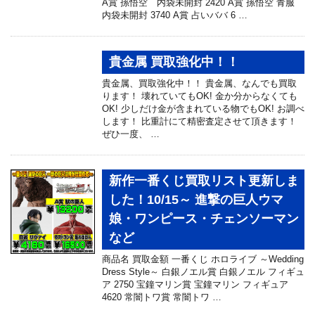
A賞 孫悟空 内袋未開封 2420 A賞 孫悟空 青服
内袋未開封 3740 A賞 占いババ 6 …
貴金属 買取強化中！！
貴金属、買取強化中！！ 貴金属、なんでも買取
ります！ 壊れていてもOK! 金か分からなくても
OK! 少しだけ金が含まれている物でもOK! お調べ
します！ 比重計にて精密査定させて頂きます！
ぜひ一度、 …
新作一番くじ買取リスト更新しま
した！10/15～ 進撃の巨人ウマ
娘・ワンピース・チェンソーマン
など
商品名 買取金額 一番くじ ホロライブ ～Wedding
Dress Style～ 白銀ノエル賞 白銀ノエル フィギュ
ア 2750 宝鐘マリン賞 宝鐘マリン フィギュア
4620 常闇トワ賞 常闇トワ …