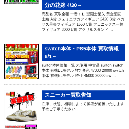
分の花嫁 4/30～
商品名 買取金額 一番くじ 聖闘士星矢 黄金聖闘
士編 A賞 ジェミニサガフィギュア 2420 B賞 ペガ
サス星矢フィギュア 1650 C賞 フェニックス一輝
フィギュア 3000 E賞 アクリルスタンド …
switch本体・PS5本体 買取情報
6/1～
switch本体価格一覧 未使用 中古品 switch switch
本体 有機ELモデル ﾈｵﾝ 各色 47000 20000 switch
本体 有機ELモデル ﾎﾜｲﾄ 45000 20000 sw …
スニーカー買取告知
在庫、状態、相場によって値段が前後いたします
予めご了承ください