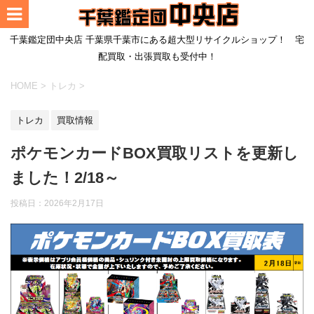
千葉鑑定団中央店 千葉県千葉市にある超大型リサイクルショップ！ 宅
配買取・出張買取も受付中！
HOME
>
トレカ
>
トレカ
買取情報
ポケモンカードBOX買取リストを更新し
ました！2/18～
投稿日：
2026年2月17日