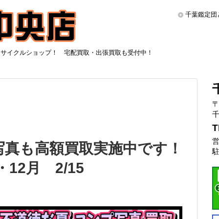
千葉鑑定団
リサイクルショップ！ 宅配買取・出張買取も受付中！
〒
千
T
営
プ写真も高額買取実施中です！
駐
・12月 2/15