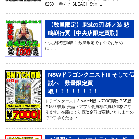
8250 一番くじ BLEACH Stirr …
【数量限定】鬼滅の刃 絆ノ装 悲
鳴嶼行冥【中央店限定買取】
中央店限定買取！ 数量限定ですのでお早め
に！！
NSWドラゴンクエストIII そして伝
説へ 数量限定買
取！！！！！！！！
ドラゴンクエスト3 switch版 ￥7000買取 PS5版
￥5000買取 美品・アプリ会員様の買取価格にな
ります。在庫により買取金額は変動いたしますの
でご了承ください。