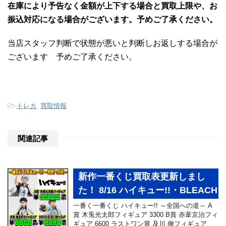
在庫により予告なく金額が上下する場合と買取上限や、お
振込対応になる場合がございます。予めご了承ください。
当店スタッフ判断で状態が悪いと判断しお返しする場合が
ございます 予めご了承ください。
-
トレカ
,
買取情報
関連記事
新作一番くじ買取表更新しまし
た！ 8/16 ハイキュー!!・BLEACH
一番く一番くじ ハイキュー!! ～全国への道～ A
賞 木兎光太郎フィギュア 3300 B賞 赤葦京治フィ
ギュア 6600 ラストワン賞 及川 徹フィギュア