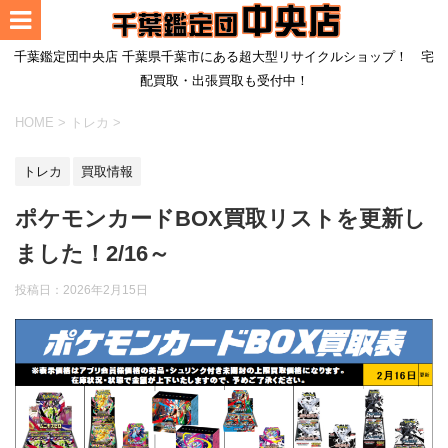
千葉鑑定団中央店 千葉県千葉市にある超大型リサイクルショップ！ 宅
配買取・出張買取も受付中！
HOME
>
トレカ
>
トレカ
買取情報
ポケモンカードBOX買取リストを更新し
ました！2/16～
投稿日：
2026年2月15日