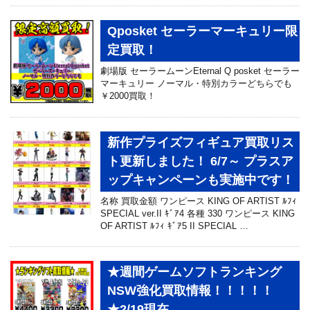
Qposket セーラーマーキュリー限
定買取！
劇場版 セーラームーンEternal Q posket セーラー
マーキュリー ノーマル・特別カラーどちらでも
￥2000買取！
新作プライズフィギュア買取リス
ト更新しました！ 6/7～ プラスア
ップキャンペーンも実施中です！
名称 買取金額 ワンピース KING OF ARTIST ﾙﾌｨ
SPECIAL ver.II ｷﾞｱ4 各種 330 ワンピース KING
OF ARTIST ﾙﾌｨ ｷﾞｱ5 II SPECIAL …
★週間ゲームソフトランキング
NSW強化買取情報！！！！！
★2/19現在