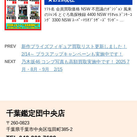
ｿﾌﾄ名 会員買取価格 NSW 不思議のﾀﾞﾝｼﾞｮﾝ 風来
のｼﾚﾝ6 とぐろ島探検録 4400 NSW ﾏﾘｵvs.ﾄﾞﾝｷｰｺ
ﾝｸﾞ 3300 NSW ｽｰﾊﾟｰﾏﾘｵﾌﾞﾗｻﾞｰｽﾞ ﾜﾝﾀﾞｰ …
PREV
新作プライズフィギュア買取リスト更新しました！
2/14～ プラスアップキャンペーンも実施中です！
NEXT
乃木坂46 コンプ写真も高額買取実施中です！ 2025 7
月・8月・9月 2/15
千葉鑑定団中央店
〒260-0823
千葉県千葉市中央区塩田町385-2