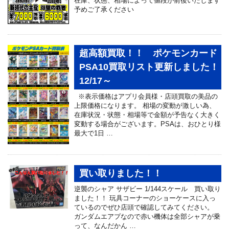
在庫、状態、相場によって値段が前後いたします
予めご了承ください
超高額買取！！ ポケモンカード
PSA10買取リスト更新しました！
12/17～
※表示価格はアプリ会員様・店頭買取の美品の
上限価格になります。 相場の変動が激しい為、
在庫状況・状態・相場等で金額が予告なく大きく
変動する場合がございます。PSAは、おひとり様
最大で1日 …
買い取りました！！
逆襲のシャア サザビー 1/144スケール 買い取り
ました！！ 玩具コーナーのショーケースに入っ
ているのでぜひ店頭で確認してみてください。
ガンダムエアプなので赤い機体は全部シャアが乗
って、なんだかん …