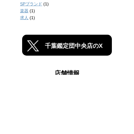
SPブランド
(1)
楽器
(1)
求人
(1)
千葉鑑定団中央店のX
店舗情報
千葉鑑定団船橋店
千葉鑑定団中央店
〒260-0823 千葉県千葉市中央区塩田町385-2
TEL 043-300-7699
特定商取引に基づく表記
|
個人情報保護方針