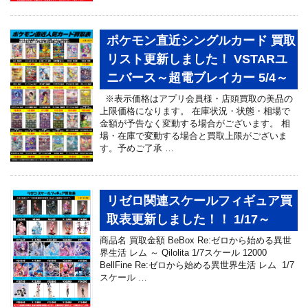
ポケモン直近シングルカード 買取
リスト更新しました！ VSTARユ
ニバース～超電ブレイカー 5/4～
※表示価格はアプリ会員様・店頭買取の美品の
上限価格になります。 在庫状況・状態・相場で
金額が予告なく変動する場合がございます。 相
場・在庫で変動する場合と買取上限がございま
す。予めご了承 …
リゼロ関連スケールフィギュア買
取表更新しました！！ 1/17～
商品名 買取金額 BeBox Re:ゼロから始める異世
界生活 レム ～ Qilolita 1/7スケール 12000
BellFine Re:ゼロから始める異世界生活 レム 1/7
スケール …