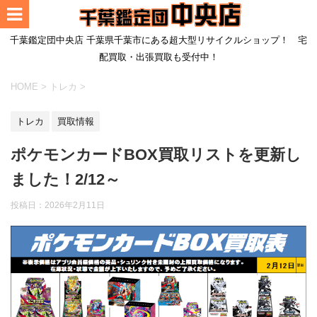
千葉鑑定団中央店 千葉県千葉市にある超大型リサイクルショップ！ 宅
配買取・出張買取も受付中！
HOME
>
トレカ
>
トレカ
買取情報
ポケモンカードBOX買取リストを更新し
ました！2/12～
投稿日：
2026年2月11日