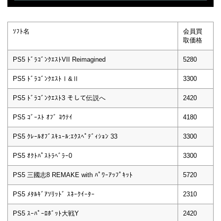
ｿﾌﾄ名
会員買
取価格
PS5 ﾄﾞﾗｺﾞﾝｸｴｽﾄVII Reimagined
5280
PS5 ﾄﾞﾗｺﾞﾝｸｴｽﾄⅠ&Ⅱ
3300
PS5 ﾄﾞﾗｺﾞﾝｸｴｽﾄ3 そして伝説へ
2420
PS5 ｺﾞｰｽﾄ ｵﾌﾞ ﾖｳﾃｲ
4180
PS5 ｸﾚｰﾙｵﾌﾞｽｷｭｰﾙ:ｴｸｽﾍﾟﾃﾞｨｼｮﾝ 33
3300
PS5 ｵｸﾄﾊﾟｽﾄﾗﾍﾞﾗｰ0
3300
PS5 三國志8 REMAKE with ﾊﾟﾜｰｱｯﾌﾟｷｯﾄ
5720
PS5 ﾒﾀﾙｷﾞｱｿﾘｯﾄﾞ ｽﾈｰｸｲｰﾀｰ
2310
PS5 ｽｰﾊﾟｰﾛﾎﾞｯﾄ大戦Y
2420