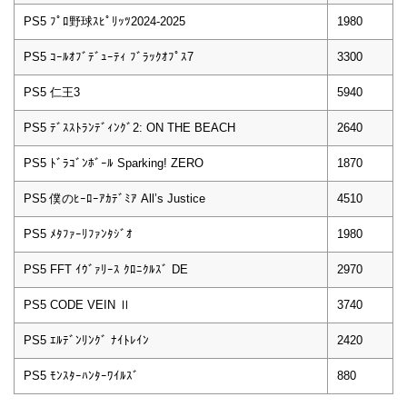
PS5 ﾌﾟﾛ野球ｽﾋﾟﾘｯﾂ2024-2025
1980
PS5 ｺｰﾙｵﾌﾞﾃﾞｭｰﾃｨ ﾌﾞﾗｯｸｵﾌﾟｽ7
3300
PS5 仁王3
5940
PS5 ﾃﾞｽｽﾄﾗﾝﾃﾞｨﾝｸﾞ2: ON THE BEACH
2640
PS5 ﾄﾞﾗｺﾞﾝﾎﾞｰﾙ Sparking! ZERO
1870
PS5 僕のﾋｰﾛｰｱｶﾃﾞﾐｱ All’s Justice
4510
PS5 ﾒﾀﾌｧｰﾘﾌｧﾝﾀｼﾞｵ
1980
PS5 FFT ｲｳﾞｧﾘｰｽ ｸﾛﾆｸﾙｽﾞ DE
2970
PS5 CODE VEIN Ⅱ
3740
PS5 ｴﾙﾃﾞﾝﾘﾝｸﾞ ﾅｲﾄﾚｲﾝ
2420
PS5 ﾓﾝｽﾀｰﾊﾝﾀｰﾜｲﾙｽﾞ
880