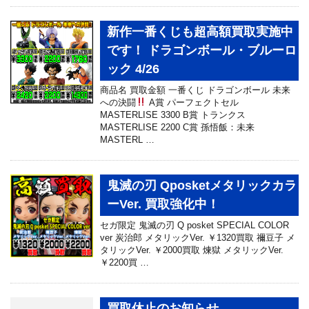
新作一番くじも超高額買取実施中
です！ ドラゴンボール・ブルーロ
ック 4/26
商品名 買取金額 一番くじ ドラゴンボール 未来
への決闘
A賞 パーフェクトセル
MASTERLISE 3300 B賞 トランクス
MASTERLISE 2200 C賞 孫悟飯：未来
MASTERL …
鬼滅の刃 Qposketメタリックカラ
ーVer. 買取強化中！
セガ限定 鬼滅の刃 Q posket SPECIAL COLOR
ver 炭治郎 メタリックVer. ￥1320買取 禰豆子 メ
タリックVer. ￥2000買取 煉獄 メタリックVer.
￥2200買 …
買取休止のお知らせ