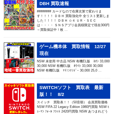
DBH 買取速報
######## カードなので在庫次第で変わりま
す！！！！ ＤＢＨ 買取強化中 全リスト更新しま
した！！！！ ＤＢＨ ☆４ ＵＲ・ＳＥＣ
は・・・・ ＳＮＳアプリ会員様限定で現在300円
～買取保証中！枚 …
ゲーム機本体 買取情報 12/27
現在
NSW 未使用 中古品 NSW 有機EL版 ﾈｵﾝ 33,000
30,000 NSW 有機EL版 ﾎﾜｲﾄ 33,000 30,000
NSW 有機EL版 ﾏｲﾆﾝﾃﾝﾄﾞｰ 30,000 25,0 …
SWITCHソフト 買取表 最新
版！！ 8/2
スイッチ 買取表！！（50音順） 会員買取価格
NSW FIFA 22 Legacy Edition 1980円買取 NSW ﾋ
ｭｰﾏﾝ ﾌｫｰﾙ ﾌﾗｯﾄ 2420円買取 NSW あつまれどう