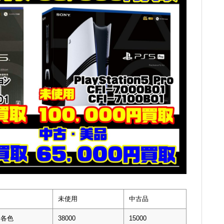
未使用
中古品
ﾝ 各色
38000
15000