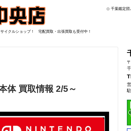
千葉鑑定団
リサイクルショップ！ 宅配買取・出張買取も受付中！
〒
千
T
営
5本体 買取情報 2/5～
駐