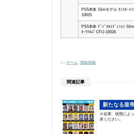
PS5本体 Slimモデル ﾓﾝｽﾀｰﾊﾝﾀ
10025
PS5本体 ﾃﾞｼﾞﾀﾙｴﾃﾞｨｼｮﾝ Sl
ﾀｰﾜｲﾙｽﾞCFIJ-10026
-
ゲーム
,
買取情報
関連記事
新たなる皇帝
※在庫、状態によっ
承ください。