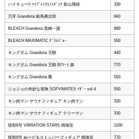
ハイキュー!! ﾊｲﾌﾟﾚﾐｱﾑﾌｨｷﾞｭｱ 影山飛雄
330
刃牙 Grandista 範馬勇次郎
660
BLEACH Grandista 黒崎一護
880
BLEACH MAXIMATIC ｸﾞﾘﾑｼﾞｮｰ
550
キングダム Grandista 王騎
440
キングダム Grandista 王騎 Bｱｿｰﾄ 旗
770
キングダム Grandista 騰
550
ジョジョの奇妙な冒険 SOFVIMATES ｲｷﾞｰ vol.4
550
キン肉マン サウナフィギュア キン肉マン
330
キン肉マン サウナフィギュア テリーマン
330
怪獣8号 VIBRATION STARS 鳴海弦
1100
怪獣8号 ぬーどるストッパーフィギュア 鳴海弦
770