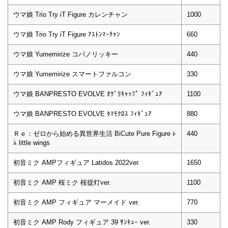
ウマ娘 Trio Try iT Figure カレンチャン
1000
ウマ娘 Trio Try iT Figure ｱｽﾄﾝﾏｰﾁｬﾝ
660
ウマ娘 Yumemirize コパノリッキー
440
ウマ娘 Yumemirize スマートファルコン
330
ウマ娘 BANPRESTO EVOLVE ｵｸﾞﾘｷｬｯﾌﾟ ﾌｨｷﾞｭｱ
1100
ウマ娘 BANPRESTO EVOLVE ﾀﾏﾓｸﾛｽ ﾌｨｷﾞｭｱ
880
Ｒｅ：ゼロから始める異世界生活 BiCute Pure Figure ﾚ
440
ﾑ little wings
初音ミク AMPフィギュア Latidos 2022ver.
1650
初音ミク AMP 桜ミク 桜提灯ver.
1100
初音ミク AMP フィギュア マーメイド ver.
770
初音ミク AMP Rody フィギュア 39 ｻﾝｷｭｰ ver.
330