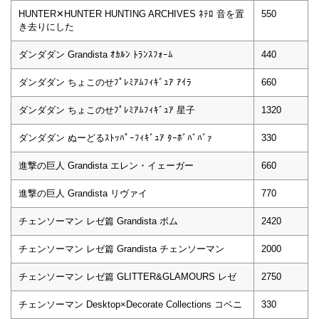
HUNTER✕HUNTER HUNTING ARCHIVES ﾈﾃﾛ 音を置
550
き去りにした
ダンダダン Grandista ｵｶﾙﾝ ﾄﾗﾝｽﾌｫｰﾑ
440
ダンダダン ちょこのせﾌﾟﾚﾐｱﾑﾌｨｷﾞｭｱ ｱｲﾗ
660
ダンダダン ちょこのせﾌﾟﾚﾐｱﾑﾌｨｷﾞｭｱ 星子
1320
ダンダダン ぬーどるｽﾄｯﾊﾟｰﾌｨｷﾞｭｱ ﾀｰﾎﾞﾊﾞﾊﾞｧ
330
進撃の巨人 Grandista エレン・イェーガー
660
進撃の巨人 Grandista リヴァイ
770
チェンソーマン レゼ篇 Grandista ボム
2420
チェンソーマン レゼ篇 Grandista チェンソーマン
2000
チェンソーマン レゼ篇 GLITTER&GLAMOURS レゼ
2750
チェンソーマン Desktop×Decorate Collections コベニ
330