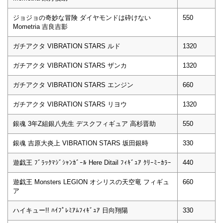
ジョジョの奇妙な冒険 ダイヤモンドは砕けない
550
Mometria 吉良吉影
ガチアクタ VIBRATION STARS ルド
1320
ガチアクタ VIBRATION STARS ザンカ
1320
ガチアクタ VIBRATION STARS エンジン
660
ガチアクタ VIBRATION STARS リヨウ
1320
銀魂 3年Z組銀八先生 デスクフィギュア 高杉晋助
550
銀魂 吉原大炎上 VIBRATION STARS 坂田銀時
330
遊戯王 ﾌﾞﾗｯｸﾏｼﾞｼｬﾝｶﾞｰﾙ Here Ditail ﾌｨｷﾞｭｱ ｸﾘｰﾐｰｶﾗｰ
440
遊戯王 Monsters LEGION オシリスの天空竜 フィギュ
660
ア
ハイキュー!! ﾊｲﾌﾟﾚﾐｱﾑﾌｨｷﾞｭｱ 日向翔陽
330