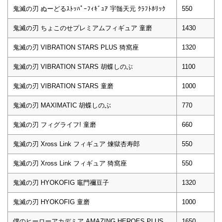
鬼滅の刃 ぬーどるｽﾄｯﾊﾟｰﾌｨｷﾞｭｱ 宇髄天元 ｸﾗﾌﾄﾎﾘｯｸ
550
鬼滅の刃 ちょこのせプレミアムフィギュア 童磨
1430
鬼滅の刃 VIBRATION STARS PLUS 猗窩座
1320
鬼滅の刃 VIBRATION STARS 胡蝶しのぶ
1100
鬼滅の刃 VIBRATION STARS 童磨
1000
鬼滅の刃 MAXIMATIC 胡蝶しのぶ
770
鬼滅の刃 フィグライフ! 童磨
660
鬼滅の刃 Xross Link フィギュア 煉獄杏寿郎
550
鬼滅の刃 Xross Link フィギュア 猗窩座
550
鬼滅の刃 HYOKOFIG 竈門禰豆子
1320
鬼滅の刃 HYOKOFIG 童磨
1000
僕のヒーローアカデミア AMAZING HEROES PLUS
1650