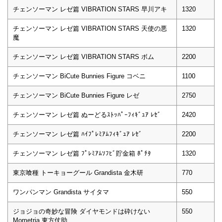
チェンソーマン レゼ篇 VIBRATION STARS 早川アキ
1320
チェンソーマン レゼ篇 VIBRATION STARS 天使の悪
1320
魔
チェンソーマン レゼ篇 VIBRATION STARS ボム
2200
チェンソーマン BiCute Bunnies Figure コベニ
1100
チェンソーマン BiCute Bunnies Figure レゼ
2750
チェンソーマン レゼ篇 ぬーどるｽﾄｯﾊﾟｰﾌｨｷﾞｭｱ ﾚｾﾞ
2420
チェンソーマン レゼ篇 ﾊｲﾌﾟﾚﾐｱﾑﾌｨｷﾞｭｱ ﾚｾﾞ
2200
チェンソーマン レゼ篇 ﾌﾟﾚﾐｱﾑｿﾌﾋﾞ貯金箱 ﾎﾟﾁﾀ
1320
東京喰種 トーキョーグール Grandista 金木研
770
ワンパンマン Grandista サイタマ
550
ジョジョの奇妙な冒険 ダイヤモンドは砕けない
550
Mometria 東方仗助