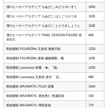
僕のヒーローアカデミア ちあぴこ みどりやいずく
1650
僕のヒーローアカデミア ちあぴこ ばくごうかつき
1100
僕のヒーローアカデミア ちあぴこ とどろきしょうと
1100
僕のヒーローアカデミア FINAL SEASON FIGURE 緑
660
谷出久
呪術廻戦 FIGURIZMα 五条悟 無量空処
1320
呪術廻戦 FIGURIZMα 脹相 赫鱗躍動・載
1100
呪術廻戦 Luminasta 宿儺 「■」「開」
2200
呪術廻戦 Luminasta 五条悟 虚式 「茈」
880
呪術廻戦 MAXIMATIC PLUS 宿儺
1540
呪術廻戦 MAXIMATIC 虎杖悠仁 死滅回游
330
呪術廻戦 MAXIMATIC 禪院直哉
770