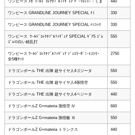
ワンピース ﾒｶﾞﾜｰﾙﾄﾞｺﾚｸﾀﾌﾞﾙﾌｨｷﾞｭｱ ﾊﾞｰｿﾛﾐｭｰ・くま
440
ワンピース GRANDLINE JOURNEY SPECIAL ﾅﾐ
330
ワンピース GRANDLINE JOURNEY SPECIAL ﾊﾝｺｯｸ
330
ワンピース ﾜｰﾙﾄﾞｺﾚｸﾀﾌﾞﾙﾌｨｷﾞｭｱ SPECIAL ｷﾞｱ5 ｺﾞﾑ
550
ｺﾞﾑの白い銃乱打
ワンピース ﾜｰﾙﾄﾞｺﾚｸﾀﾌﾞﾙﾌｨｷﾞｭｱ ｼﾞｭｴﾘｰﾎﾞﾆｰﾋｽﾄﾘｰ
2750
全5種ｾｯﾄ
ドラゴンボール THE 出陣 超サイヤ人4ゴジータ
550
ドラゴンボール THE 出陣 超サイヤ人4孫悟空
550
ドラゴンボール THE 出陣 超サイヤ人4ベジータ
440
ドラゴンボールZ G×materia 孫悟空 Ⅳ
660
ドラゴンボールZ G×materia 孫悟飯 Ⅲ
550
ドラゴンボールZ G×materia トランクス
440