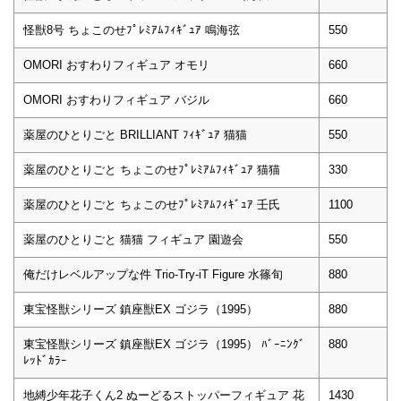
怪獣8号 ちょこのせﾌﾟﾚﾐｱﾑﾌｨｷﾞｭｱ 鳴海弦
550
OMORI おすわりフィギュア オモリ
660
OMORI おすわりフィギュア バジル
660
薬屋のひとりごと BRILLIANT ﾌｨｷﾞｭｱ 猫猫
550
薬屋のひとりごと ちょこのせﾌﾟﾚﾐｱﾑﾌｨｷﾞｭｱ 猫猫
330
薬屋のひとりごと ちょこのせﾌﾟﾚﾐｱﾑﾌｨｷﾞｭｱ 壬氏
1100
薬屋のひとりごと 猫猫 フィギュア 園遊会
550
俺だけレベルアップな件 Trio-Try-iT Figure 水篠旬
880
東宝怪獣シリーズ 鎮座獣EX ゴジラ（1995）
880
東宝怪獣シリーズ 鎮座獣EX ゴジラ（1995） ﾊﾞｰﾆﾝｸﾞ
880
ﾚｯﾄﾞｶﾗｰ
地縛少年花子くん2 ぬーどるストッパーフィギュア 花
1430