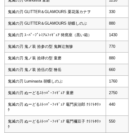
鬼滅の刃 Grandista 童磨
1210
鬼滅の刃 GLITTER＆GLAMOURS 栗花落カナヲ
330
鬼滅の刃 GLITTER＆GLAMOURS 胡蝶しのぶ
880
鬼滅の刃 ｽｰﾊﾟｰﾌﾟﾚﾐｱﾑﾌｨｷﾞｭｱ 猗窩座（黒い箱）
1430
鬼滅の刃 鬼ノ装 拾参の型 鬼舞辻無惨
770
鬼滅の刃 鬼ノ装 拾肆の型 童磨
880
鬼滅の刃 鬼ノ装 拾伍の型 獪岳
660
鬼滅の刃 Luminasta 胡蝶しのぶ
1760
鬼滅の刃 ぬーどるｽﾄｯﾊﾟｰﾌｨｷﾞｭｱ 童磨
2750
鬼滅の刃 ぬーどるｽﾄｯﾊﾟｰﾌｨｷﾞｭｱ 竈門炭治郎 ｸﾗﾌﾄﾎﾘｯ
440
ｸ
鬼滅の刃 ぬーどるｽﾄｯﾊﾟｰﾌｨｷﾞｭｱ 竈門禰豆子 ｸﾗﾌﾄﾎﾘｯ
550
ｸ