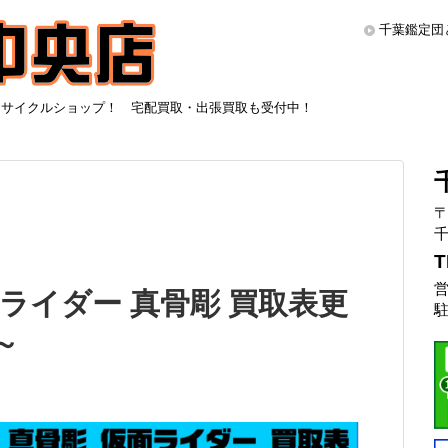
千葉鑑定団
リサイクルショップ！ 宅配買取・出張買取も受付中！
〒
千
T
営
s 仮面ライダー 真骨彫 買取表更
駐
～