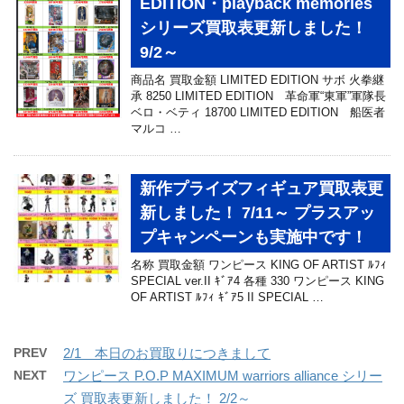
EDITION・playback memories
シリーズ買取表更新しました！
9/2～
商品名 買取金額 LIMITED EDITION サボ 火拳継
承 8250 LIMITED EDITION 革命軍“東軍”軍隊長
ベロ・ベティ 18700 LIMITED EDITION 船医者
マルコ …
新作プライズフィギュア買取表更
新しました！ 7/11～ プラスアッ
プキャンペーンも実施中です！
名称 買取金額 ワンピース KING OF ARTIST ﾙﾌｨ
SPECIAL ver.II ｷﾞｱ4 各種 330 ワンピース KING
OF ARTIST ﾙﾌｨ ｷﾞｱ5 II SPECIAL …
PREV
2/1 本日のお買取りにつきまして
NEXT
ワンピース P.O.P MAXIMUM warriors alliance シリー
ズ 買取表更新しました！ 2/2～