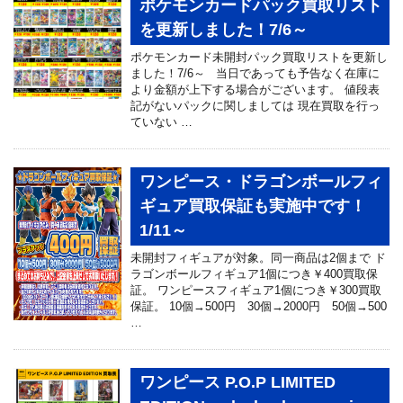
ポケモンカードパック買取リスト
を更新しました！7/6～
ポケモンカード未開封パック買取リストを更新し
ました！7/6～ 当日であっても予告なく在庫に
より金額が上下する場合がございます。 値段表
記がないパックに関しましては 現在買取を行っ
ていない …
ワンピース・ドラゴンボールフィ
ギュア買取保証も実施中です！
1/11～
未開封フィギュアが対象。同一商品は2個まで ド
ラゴンボールフィギュア1個につき￥400買取保
証。 ワンピースフィギュア1個につき￥300買取
保証。 10個→500円 30個→2000円 50個→500
…
ワンピース P.O.P LIMITED