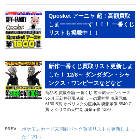
Qposket アーニャ 超！高額買取
しまーーーーーす！！！ 一番くじ
リストも掲載中！！
新作一番くじ買取リスト更新しま
した！ 12/8～ ダンダダン・シャ
ンクス・ワンピースなどなど
商品名 買取金額 一番くじ 遊☆戯☆王シリーズ
vol.4 三幻神顕現 A賞 ラーの翼神竜 魂豪示像
6160 B賞 オベリスクの巨神兵 魂豪示像 5940 C
賞 オシリスの天空竜 魂豪示像 1320 …
PREV
ポケモンカード未開封パック買取リストを更新しまし
た！2/1～