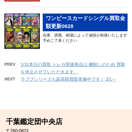
ワンピースカードシングル買取金
額更新0628
在庫、状態、相場によって値段が前後いたします
予めご了承ください
PREV
1/31本日の買取 トレカ関連商品は 棚卸しのため 買取
を休止させていただきます。
NEXT
ラブブシリーズも超高額買取実施中です！ 2/1～
千葉鑑定団中央店
〒260-0823