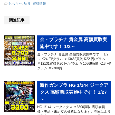
-
おもちゃ
,
玩具
,
買取情報
関連記事
金・プラチナ 貴金属 高額買取実
施中です！ 1/2～
金・プラチナ 貴金属 高額買取実施中です！ 1/2
～ K24 円/グラム ￥13482買取 K22 円/グラム
￥12131買取 K20 円/グラム ￥10869買取 K18 円/
グラム ￥9700買 …
新作ガンプラ HG 1/144 ジークア
クス 高額買取実施中です！ 1/27
～
HG 1/144 ジークアクス ￥3300買取 店頭会員
様・美品・未組立の価格になります。在庫により