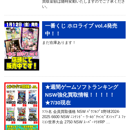
買取金額は随時変動いたしますのでご了承くださ
い。
一番くじ ホロライブ vol.4発売
中！！
まだ在庫あります！
★週間ゲームソフトランキング
NSW強化買取情報！！！！！
★7/30現在
ｿﾌﾄ名 会員買取価格 NSW ﾊﾟﾜﾌﾙﾌﾟﾛ野球2024-
2025 6600 NSW ﾆﾝﾃﾝﾄﾞｰ ﾜｰﾙﾄﾞﾁｬﾝﾋﾟｵﾝｼｯﾌﾟｽ ﾌｧ
ﾐｺﾝ世界大会 2750 NSW ｽｰﾊﾟｰﾏﾘｵRP …