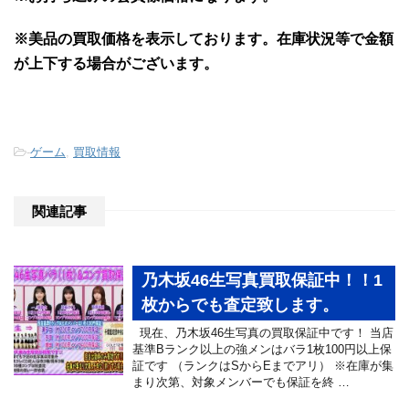
※美品の買取価格を表示しております。
在庫状況等で金額
が上下する場合がございます。
-
ゲーム
,
買取情報
関連記事
乃木坂46生写真買取保証中！！1
枚からでも査定致します。
現在、乃木坂46生写真の買取保証中です！ 当店
基準Bランク以上の強メンはバラ1枚100円以上保
証です （ランクはSからEまでアリ） ※在庫が集
まり次第、対象メンバーでも保証を終 …