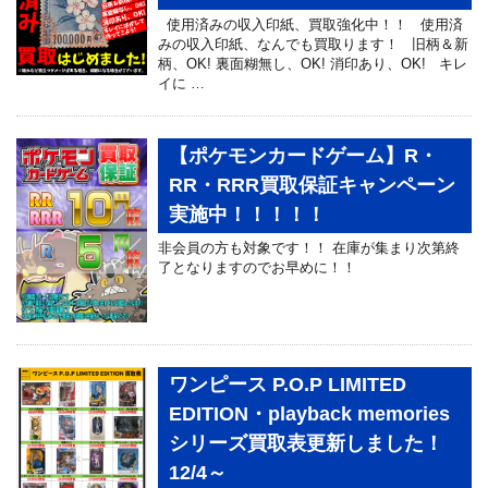
使用済みの収入印紙、買取強化中！！ 使用済
みの収入印紙、なんでも買取ります！ 旧柄＆新
柄、OK! 裏面糊無し、OK! 消印あり、OK! キレ
イに …
【ポケモンカードゲーム】R・
RR・RRR買取保証キャンペーン
実施中！！！！！
非会員の方も対象です！！ 在庫が集まり次第終
了となりますのでお早めに！！
ワンピース P.O.P LIMITED
EDITION・playback memories
シリーズ買取表更新しました！
12/4～