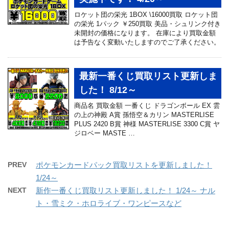
ロケット団の栄光 1BOX \16000買取 ロケット団
の栄光 1パック ￥250買取 美品・シュリンク付き
未開封の価格になります。 在庫により買取金額
は予告なく変動いたしますのでご了承ください。
最新一番くじ買取リスト更新しま
した！ 8/12～
商品名 買取金額 一番くじ ドラゴンボール EX 雲
の上の神殿 A賞 孫悟空＆カリン MASTERLISE
PLUS 2420 B賞 神様 MASTERLISE 3300 C賞 ヤ
ジロベー MASTE …
PREV
ポケモンカードパック買取リストを更新しました！
1/24～
NEXT
新作一番くじ買取リスト更新しました！ 1/24～ ナル
ト・雪ミク・ホロライブ・ワンピースなど