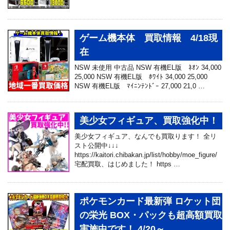
ゲーム機本体 買取情報 4/18現
在
NSW 未使用 中古品 NSW 有機EL版 ﾈｵﾝ 34,000
25,000 NSW 有機EL版 ﾎﾜｲﾄ 34,000 25,000
NSW 有機EL版 ﾏｲﾆﾝﾃﾝﾄﾞｰ 27,000 21,0 …
美少女フィギュア、買取強化中！
美少女フィギュア、なんでも買取ります！ 全リ
スト公開中↓↓↓
https://kaitori.chibakan.jp/list/hobby/moe_figure/
宅配買取、はじめました！ https …
ポケモンカード最新弾 ロケット団
の栄光 BOX・パックも超高額買取
実施中です！ 4/20～