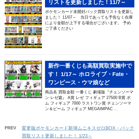
リストを更新しました！11/7～
ポケモンカード未開封パック買取リストを更新し
ました！ 11/07～ 当日であっても予告なく在庫
により金額が上下する場合がございます。 予め
ご了承ください
新作一番くじも高額買取実施中で
す！ 1/17～ ホロライブ・Fate・
ワンピース・ウマ娘など
商品名 買取金額 一番くじ 劇場版『チェンソーマ
ン レゼ篇』 A賞 レゼ フィギュア 27500 B賞 ボ
ム フィギュア 7000 ラストワン賞 チェンソーマ
ン＆ビーム フィギュア MEGAIMPAC …
PREV
変更版ポケモンカード新弾ムニキスゼロBOX・パック
買取リスト更新しました！ 1/23～