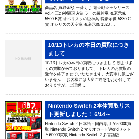
商品名 買取金額 一番くじ 遊☆戯☆王シリーズ
vol.4 三幻神顕現 A賞 ラーの翼神竜 魂豪示像
5500 B賞 オベリスクの巨神兵 魂豪示像 5830 C
賞 オシリスの天空竜 魂豪示像 1320 …
10/13トレカの本日の買取につき
まして
10/13トレカの本日の買取につきまして 朝より多
くの買取が来ておりまして、 トレカのお買取の
受付を終了させていただきます。大変申し訳ござ
いません。 お客様には大変ご迷惑をおかけして
おりますが、ご理解 …
Nintendo Switch 2本体買取リス
ト更新しました！ 6/14～
Nintendo Switch 2 日本語・国内専用 ￥59000買
取 Nintendo Switch 2 マリオカートWorldセット
￥60000買取 Nintendo Switch 2 多言語版 …