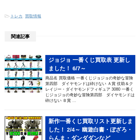
-
トレカ
,
買取情報
関連記事
ジョジョ 一番くじ買取表 更新し
ました！ 6/7～
商品名 買取価格 一番くじジョジョの奇妙な冒険
第四部 ダイヤモンドは砕けない Ａ賞 仗助＆ク
レイジー・ダイヤモンドフィギュア 3080 一番く
じジョジョの奇妙な冒険第四部 ダイヤモンドは
砕けない Ｂ賞 …
新作一番くじ買取リスト更新しま
した！ 2/4～ 幽遊白書・ぼざろ・
らんま・ダンダダンなど