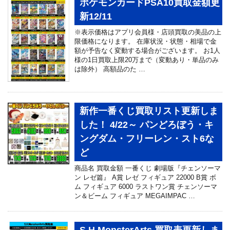
ポケモンカードPSA10買取金額更
新12/11
※表示価格はアプリ会員様・店頭買取の美品の上
限価格になります。 在庫状況・状態・相場で金
額が予告なく変動する場合がございます。 お1人
様の1日買取上限20万まで（変動あり・単品のみ
は除外） 高額品のた …
新作一番くじ買取リスト更新しま
した！ 4/22～ パンどろぼう・キ
ングダム・フリーレン・スト6な
ど
商品名 買取金額 一番くじ 劇場版『チェンソーマ
ン レゼ篇』 A賞 レゼ フィギュア 22000 B賞 ボ
ム フィギュア 6000 ラストワン賞 チェンソーマ
ン＆ビーム フィギュア MEGAIMPAC …