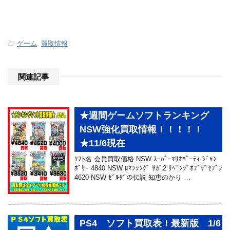
-
ゲーム
,
買取情報
関連記事
★週間ゲームソフトランキング
NSW強化買取情報！！！！！
★11/6現在
ｿﾌﾄ名 会員買取価格 NSW ｽｰﾊﾟｰﾏﾘｵﾊﾟｰﾃｨ ｼﾞｬﾝ
ﾎﾞﾘｰ 4840 NSW ﾛﾏﾝｼﾝｸﾞ ｻｶﾞ2 ﾘﾍﾞﾝｼﾞｵﾌﾞｻﾞｾﾌﾞﾝ
4620 NSW ｾﾞﾙﾀﾞの伝説 知恵のかり …
PS4 ソフト買取表！最新版 1/6