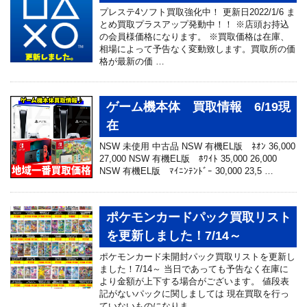
プレステ4ソフト買取強化中！ 更新日2022/1/6 ま
とめ買取プラスアップ発動中！！ ※店頭お持込
の会員様価格になります。 ※買取価格は在庫、
相場によって予告なく変動致します。買取所の価
格が最新の価 …
ゲーム機本体 買取情報 6/19現
在
NSW 未使用 中古品 NSW 有機EL版 ﾈｵﾝ 36,000
27,000 NSW 有機EL版 ﾎﾜｲﾄ 35,000 26,000
NSW 有機EL版 ﾏｲﾆﾝﾃﾝﾄﾞｰ 30,000 23,5 …
ポケモンカードパック買取リスト
を更新しました！7/14～
ポケモンカード未開封パック買取リストを更新し
ました！7/14～ 当日であっても予告なく在庫に
より金額が上下する場合がございます。 値段表
記がないパックに関しましては 現在買取を行っ
ていないものになりま …