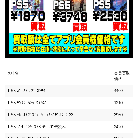
ｿﾌﾄ名
会員買取
価格
PS5 ｺﾞｰｽﾄ ｵﾌﾞ ﾖｳﾃｲ
4400
PS5 ﾓﾝｽﾀｰﾊﾝﾀｰﾜｲﾙｽﾞ
1210
PS5 ｸﾚｰﾙｵﾌﾞｽｷｭｰﾙ:ｴｸｽﾍﾟﾃﾞｨｼｮﾝ 33
3960
PS5 ﾄﾞﾗｺﾞﾝｸｴｽﾄ3 そして伝説へ
2420