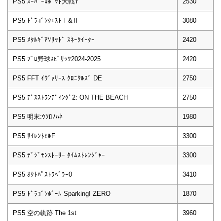
PS5 ｽｰﾊﾟｰﾛﾎﾞｯﾄ大戦Y
2530
PS5 ﾄﾞﾗｺﾞﾝｸｴｽﾄⅠ&Ⅱ
3080
PS5 ﾒﾀﾙｷﾞｱｿﾘｯﾄﾞ ｽﾈｰｸｲｰﾀｰ
2420
PS5 ﾌﾟﾛ野球ｽﾋﾟﾘｯﾂ2024-2025
2420
PS5 FFT ｲｳﾞｧﾘｰｽ ｸﾛﾆｸﾙｽﾞ DE
2750
PS5 ﾃﾞｽｽﾄﾗﾝﾃﾞｨﾝｸﾞ2: ON THE BEACH
2750
PS5 明末:ｳﾂﾛﾉﾊﾈ
1980
PS5 ｻｲﾚﾝﾄﾋﾙF
3300
PS5 ﾃﾞｼﾞﾓﾝｽﾄｰﾘｰ ﾀｲﾑｽﾄﾚﾝｼﾞｬｰ
3300
PS5 ｵｸﾄﾊﾟｽﾄﾗﾍﾞﾗｰ0
3410
PS5 ﾄﾞﾗｺﾞﾝﾎﾞｰﾙ Sparking! ZERO
1870
PS5 空の軌跡 The 1st
3960