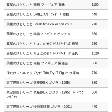
薬屋のひとりごと 猫猫 フィギュア 毒味
1100
薬屋のひとりごと BRILLIANT ﾌｨｷﾞｭｱ 猫猫
440
薬屋のひとりごと Break time collection vol.1
770
薬屋のひとりごと 猫猫フィギュア ポンチョ
660
薬屋のひとりごと ちょこのせﾌﾟﾚﾐｱﾑﾌｨｷﾞｭｱ 猫猫
330
薬屋のひとりごと ちょこのせﾌﾟﾚﾐｱﾑﾌｨｷﾞｭｱ 壬氏
1320
薬屋のひとりごと 猫猫 フィギュア 園遊会
550
俺だけレベルアップな件 Trio-Try-iT Figure 水篠旬
770
東宝怪獣シリーズ 鎮座獣EX ゴジラ（1995）
880
東宝怪獣シリーズ 鎮座獣EX ゴジラ（1995） ﾊﾞｰﾆﾝｸﾞ
880
ﾚｯﾄﾞｶﾗｰ
東宝怪獣シリーズ 怪獣咆哮撃 ゴジラ（2001）
440