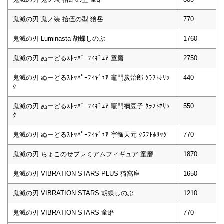
鬼滅の刃 鬼ノ装 拾伍の型 獪岳
770
鬼滅の刃 Luminasta 胡蝶しのぶ
1760
鬼滅の刃 ぬーどるｽﾄｯﾊﾟｰﾌｨｷﾞｭｱ 童磨
2750
鬼滅の刃 ぬーどるｽﾄｯﾊﾟｰﾌｨｷﾞｭｱ 竈門炭治郎 ｸﾗﾌﾄﾎﾘｯ
440
ｸ
鬼滅の刃 ぬーどるｽﾄｯﾊﾟｰﾌｨｷﾞｭｱ 竈門禰豆子 ｸﾗﾌﾄﾎﾘｯ
550
ｸ
鬼滅の刃 ぬーどるｽﾄｯﾊﾟｰﾌｨｷﾞｭｱ 宇髄天元 ｸﾗﾌﾄﾎﾘｯｸ
770
鬼滅の刃 ちょこのせプレミアムフィギュア 童磨
1870
鬼滅の刃 VIBRATION STARS PLUS 猗窩座
1650
鬼滅の刃 VIBRATION STARS 胡蝶しのぶ
1210
鬼滅の刃 VIBRATION STARS 童磨
770