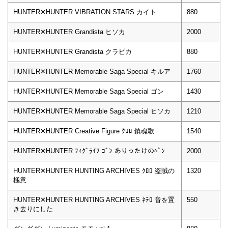
HUNTER✕HUNTER VIBRATION STARS カイト
880
HUNTER✕HUNTER Grandista ヒソカ
2000
HUNTER✕HUNTER Grandista クラピカ
880
HUNTER✕HUNTER Memorable Saga Special キルア
1760
HUNTER✕HUNTER Memorable Saga Special ゴン
1430
HUNTER✕HUNTER Memorable Saga Special ヒソカ
1210
HUNTER✕HUNTER Creative Figure ｸﾛﾛ 鎮魂歌
1540
HUNTER✕HUNTER ﾌｨｸﾞﾗｲﾌ ｺﾞﾝ ありったけのﾍﾟﾝ
2000
HUNTER✕HUNTER HUNTING ARCHIVES ｸﾛﾛ 盗賊の
1320
極意
HUNTER✕HUNTER HUNTING ARCHIVES ﾈﾃﾛ 音を置
550
き去りにした