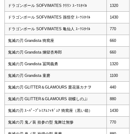
ドラゴンボール SOFVIMATES ｸﾘﾘﾝ ｽｰﾂｽﾀｲﾙ
1320
ドラゴンボール SOFVIMATES 孫悟空 ｽｰﾂｽﾀｲﾙ
1430
ドラゴンボール SOFVIMATES 亀仙人 ｽｰﾂｽﾀｲﾙ
770
鬼滅の刃 Grandista 猗窩座
660
鬼滅の刃 Grandista 煉獄杏寿郎
660
鬼滅の刃 Grandista 冨岡義勇
1320
鬼滅の刃 Grandista 童磨
1100
鬼滅の刃 GLITTER＆GLAMOURS 栗花落カナヲ
440
鬼滅の刃 GLITTER＆GLAMOURS 胡蝶しのぶ
880
鬼滅の刃 ｽｰﾊﾟｰﾌﾟﾚﾐｱﾑﾌｨｷﾞｭｱ 猗窩座（黒い箱）
1430
鬼滅の刃 鬼ノ装 拾参の型 鬼舞辻無惨
770
鬼滅の刃 鬼ノ装 拾肆の型 童磨
880