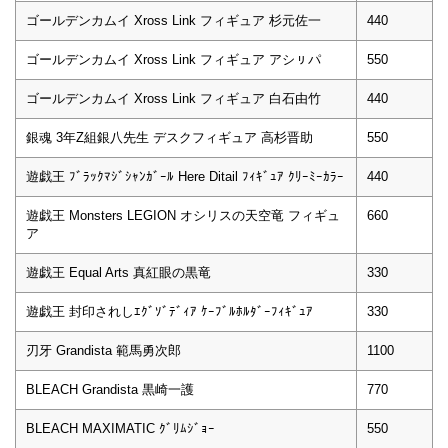
ゴールデンカムイ Xross Link フィギュア 杉元佐一
440
ゴールデンカムイ Xross Link フィギュア アシㇼパ
550
ゴールデンカムイ Xross Link フィギュア 白石由竹
440
銀魂 3年Z組銀八先生 デスクフィギュア 高杉晋助
550
遊戯王 ﾌﾞﾗｯｸﾏｼﾞｼｬﾝｶﾞｰﾙ Here Ditail ﾌｨｷﾞｭｱ ｸﾘｰﾐｰｶﾗｰ
440
遊戯王 Monsters LEGION オシリスの天空竜 フィギュ
660
ア
遊戯王 Equal Arts 真紅眼の黒竜
330
遊戯王 封印されしｴｸﾞｿﾞﾃﾞｨｱ ｹｰﾌﾞﾙﾎﾙﾀﾞｰﾌｨｷﾞｭｱ
330
刃牙 Grandista 範馬勇次郎
1100
BLEACH Grandista 黒崎一護
770
BLEACH MAXIMATIC ｸﾞﾘﾑｼﾞｮｰ
550