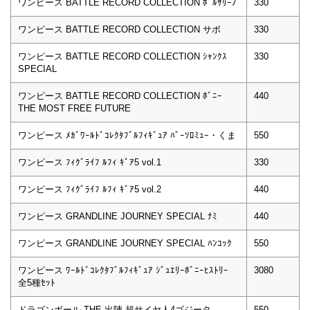
ワンピース BATTLE RECORD COLLECTION ﾎﾞﾙｻﾘｰﾉ
330
ワンピース BATTLE RECORD COLLECTION サボ
330
ワンピース BATTLE RECORD COLLECTION ｼｬﾝｸｽ
330
SPECIAL
ワンピース BATTLE RECORD COLLECTION ﾎﾞﾆｰ
440
THE MOST FREE FUTURE
ワンピース ﾒｶﾞﾜｰﾙﾄﾞｺﾚｸﾀﾌﾞﾙﾌｨｷﾞｭｱ ﾊﾞｰｿﾛﾐｭｰ・くま
550
ワンピース ﾌｨｸﾞﾗｲﾌ ﾙﾌｨ ｷﾞｱ5 vol.1
330
ワンピース ﾌｨｸﾞﾗｲﾌ ﾙﾌｨ ｷﾞｱ5 vol.2
440
ワンピース GRANDLINE JOURNEY SPECIAL ﾅﾐ
440
ワンピース GRANDLINE JOURNEY SPECIAL ﾊﾝｺｯｸ
550
ワンピース ﾜｰﾙﾄﾞｺﾚｸﾀﾌﾞﾙﾌｨｷﾞｭｱ ｼﾞｭｴﾘｰﾎﾞﾆｰﾋｽﾄﾘｰ
3080
全5種ｾｯﾄ
ドラゴンボール THE 出陣 超サイヤ人4ゴジータ
550