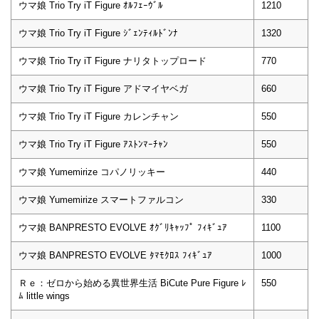
ウマ娘 Trio Try iT Figure ｵﾙﾌｪｰｳﾞﾙ
1210
ウマ娘 Trio Try iT Figure ｼﾞｪﾝﾃｨﾙﾄﾞﾝﾅ
1320
ウマ娘 Trio Try iT Figure ナリタトップロード
770
ウマ娘 Trio Try iT Figure アドマイヤベガ
660
ウマ娘 Trio Try iT Figure カレンチャン
550
ウマ娘 Trio Try iT Figure ｱｽﾄﾝﾏｰﾁｬﾝ
550
ウマ娘 Yumemirize コパノリッキー
440
ウマ娘 Yumemirize スマートファルコン
330
ウマ娘 BANPRESTO EVOLVE ｵｸﾞﾘｷｬｯﾌﾟ ﾌｨｷﾞｭｱ
1100
ウマ娘 BANPRESTO EVOLVE ﾀﾏﾓｸﾛｽ ﾌｨｷﾞｭｱ
1000
Ｒｅ：ゼロから始める異世界生活 BiCute Pure Figure ﾚ
550
ﾑ little wings