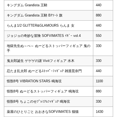
キングダム Grandista 王騎
440
キングダム Grandista 王騎 Bｱｿｰﾄ 旗
880
らんま1/2 GLITTER&GLAMOURS らんま 女
440
ジョジョの奇妙な冒険 SOFVIMATES ｲｷﾞｰ vol.4
550
地獄先生ぬ～べ～ ぬーどるストッパーフィギュア 鬼の
330
手
鬼太郎誕生 ゲゲゲの謎 Vivitフィギュア 水木
330
忍たま乱太郎 ぬーどるｽﾄｯﾊﾟｰﾌｨｷﾞｭｱ 雑渡昆奈門
440
怪獣8号 VIBRATION STARS 鳴海弦
1100
怪獣8号 ぬーどるストッパーフィギュア 鳴海弦
880
怪獣8号 ちょこのせﾌﾟﾚﾐｱﾑﾌｨｷﾞｭｱ 鳴海弦
330
薬屋のひとりごと おおきなSOFVIMATES 猫猫
1430