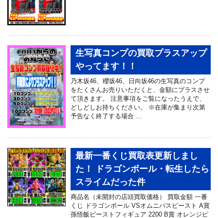
生写真コンプの買取プラスアップ
やってます！！
乃木坂46、櫻坂46、日向坂46の生写真のコンプ
をたくさんお売りいただくと、金額にプラスさせ
て頂きます。 注意事項をご覧になったうえで、
どしどしお持ちください。 ※在庫が集まり次第
予告なく終了する場合 …
最新一番くじ買取表更新しまし
た！ ドラゴンボール・転生したら
スライムだった件
商品名（未開封の店頭買取価格） 買取金額 一番
くじ ドラゴンボール VSオムニバスビースト A賞
孫悟飯ビーストフィギュア 2200 B賞 オレンジピ