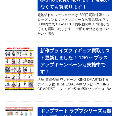
G-SHOCK買い取ります！電池が
なくても買取ります！
電池切れのジーショックは1500円買取保障！ フ
ロッグマン＆マッドマスターなら電気切れでも
5000円買取！ G-SHOCK買取強化中！ 電池がな
くても買取いたします。 一部対象外とさせてい
ただく場合 …
新作プライズフィギュア買取リス
ト更新しました！ 12/9～ プラス
アップキャンペーンも実施中で
す！
名称 買取金額 ワンピース KING OF ARTIST ル
フィ ワノ国 Ⅱ SPECIAL 440 ワンピース KING
OF ARTIST ルフィ ギア5 Ⅲ 550 ワンピース BA
…
ポップマート ラブブシリーズも超