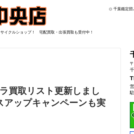
千葉鑑定団
リサイクルショップ！ 宅配買取・出張買取も受付中！
〒
千
T
営
ラ買取リスト更新しまし
駐
プラスアップキャンペーンも実