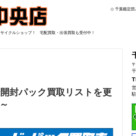
千葉鑑定団
リサイクルショップ！ 宅配買取・出張買取も受付中！
〒
千
T
営
未開封パック買取リストを更
駐
2～