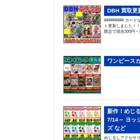
DBH 買取更
######### 
ト更新しました！！
限定で現在300円～
ワンピースカ
新作！めじる
7/14～ 
ズ など
めじるしアクセサリ