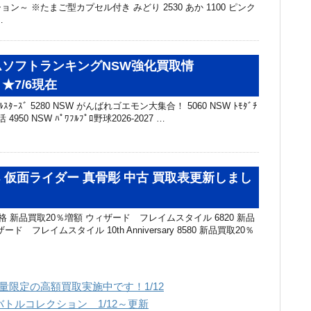
ン～ ※たまご型カプセル付き みどり 2530 あか 1100 ピンク
…
ソフトランキングNSW強化買取情
★7/6現在
ｸﾙｽﾀｰｽﾞ 5280 NSW がんばれゴエモン大集合！ 5060 NSW ﾄﾓﾀﾞﾁ
4950 NSW ﾊﾟﾜﾌﾙﾌﾟﾛ野球2026-2027 …
uarts 仮面ライダー 真骨彫 中古 買取表更新しまし
格 新品買取20％増額 ウィザード フレイムスタイル 6820 新品
ド フレイムスタイル 10th Anniversary 8580 新品買取20％
量限定の高額買取実施中です！1/12
 バトルコレクション 1/12～更新