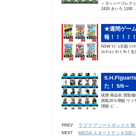
～ヨッシーコレクショ
2420 きいろ 1100 
★週間ゲーム
報！！！！！
NSW ﾘｽﾞﾑ天国 ﾐﾗ
ｺﾚｸｼｮﾝ わくわく生活 
S.H.Fig
た！ 5/6～
状態 商品名 買取価
買取20％増額 ウィザー
増額 ビ …
PREV
ラブブ アソートボックス 数
NEXT
MEGA スタートデッキ100