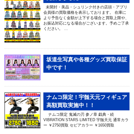
未開封・美品・シュリンク付きの店頭・アプリ
会員様の買取価格を表示しております。 在庫に
より予告なく金額が上下する場合と買取上限や、
お振込対応になる場合がございます。予めご了承
ください。 …
坂道生写真や各種グッズ買取保証
中です！
ナムコ限定！宇髄天元フィギュア
高額買取実施中！！
ナムコ限定 鬼滅の刃 参ノ章 戯典・続
VIBRATION STARS LIMITED 宇髄天元 通常カラ
ー ￥2750買取 セピアカラー ￥1650買取