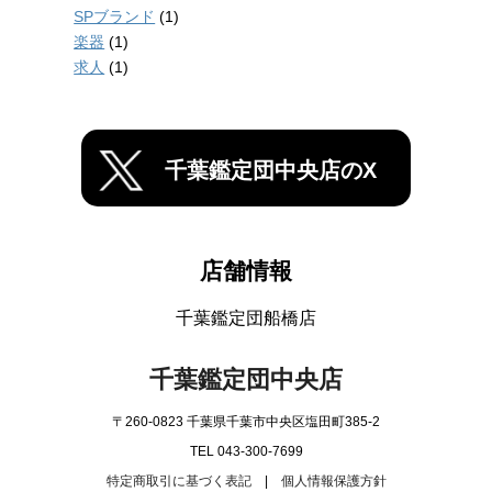
SPブランド
(1)
楽器
(1)
求人
(1)
千葉鑑定団中央店のX
店舗情報
千葉鑑定団船橋店
千葉鑑定団中央店
〒260-0823 千葉県千葉市中央区塩田町385-2
TEL 043-300-7699
特定商取引に基づく表記
|
個人情報保護方針