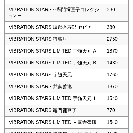
VIBRATION STARS～竈門禰豆子コレクシ
330
ョン～
VIBRATION STARS 煉獄杏寿郎 セピア
330
VIBRATION STARS 猗窩座
2750
VIBRATION STARS LIMITED 宇髄天元 A
1870
VIBRATION STARS LIMITED 宇髄天元 B
1430
VIBRATION STARS 宇髄天元
1760
VIBRATION STARS 我妻善逸
1870
VIBRATION STARS LIMITED 宇髄天元 Ⅱ
1540
VIBRATION STARS 竈門禰豆子
770
VIBRATION STARS LIMITED 甘露寺蜜璃
1540