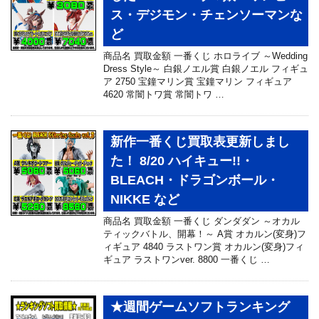
ス・デジモン・チェンソーマンな
ど
商品名 買取金額 一番くじ ホロライブ ～Wedding
Dress Style～ 白銀ノエル賞 白銀ノエル フィギュ
ア 2750 宝鐘マリン賞 宝鐘マリン フィギュア
4620 常闇トワ賞 常闇トワ …
新作一番くじ買取表更新しまし
た！ 8/20 ハイキュー!!・
BLEACH・ドラゴンボール・
NIKKE など
商品名 買取金額 一番くじ ダンダダン ～オカル
ティックバトル、開幕！～ A賞 オカルン(変身)フ
ィギュア 4840 ラストワン賞 オカルン(変身)フィ
ギュア ラストワンver. 8800 一番くじ …
★週間ゲームソフトランキング