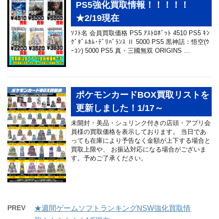
PS5強化買取情報！！！！！
★2/19現在
ｿﾌﾄ名 会員買取価格 PS5 ｱｽﾄﾛﾎﾞｯﾄ 4510 PS5 ｷﾝ
ｸﾞﾀﾞﾑｶﾑ･ﾃﾞﾘﾊﾞﾗﾝｽ Ⅱ 5000 PS5 黒神話：悟空(ｳ
ｰｺﾝ) 5000 PS5 真・三國無双 ORIGINS …
ポケモンカードBOX買取リストを
更新しました！1/17～
未開封・美品・シュリンク付きの店頭・アプリ会
員様の買取価格を表示しております。 当日であ
っても在庫により予告なく金額が上下する場合と
買取上限や、 お振込対応になる場合がございま
す。予めご了承ください。
PREV
★週間ゲームソフトランキングNSW強化買取情