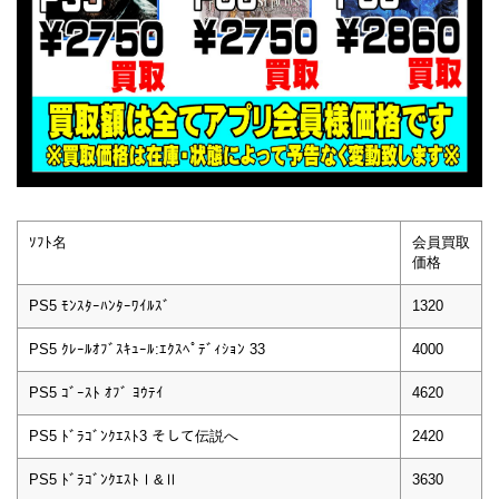
ｿﾌﾄ名
会員買取
価格
PS5 ﾓﾝｽﾀｰﾊﾝﾀｰﾜｲﾙｽﾞ
1320
PS5 ｸﾚｰﾙｵﾌﾞｽｷｭｰﾙ:ｴｸｽﾍﾟﾃﾞｨｼｮﾝ 33
4000
PS5 ｺﾞｰｽﾄ ｵﾌﾞ ﾖｳﾃｲ
4620
PS5 ﾄﾞﾗｺﾞﾝｸｴｽﾄ3 そして伝説へ
2420
PS5 ﾄﾞﾗｺﾞﾝｸｴｽﾄⅠ&Ⅱ
3630