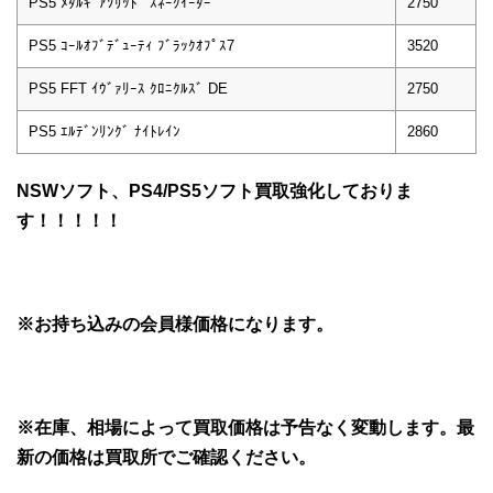
PS5 ﾒﾀﾙｷﾞｱｿﾘｯﾄﾞ ｽﾈｰｸｲｰﾀｰ
2750
PS5 ｺｰﾙｵﾌﾞﾃﾞｭｰﾃｨ ﾌﾞﾗｯｸｵﾌﾟｽ7
3520
PS5 FFT ｲｳﾞｧﾘｰｽ ｸﾛﾆｸﾙｽﾞ DE
2750
PS5 ｴﾙﾃﾞﾝﾘﾝｸﾞ ﾅｲﾄﾚｲﾝ
2860
NSWソフト、PS4/PS5ソフト買取強化しておりま
す！！！！！
※お持ち込みの会員様価格になります。
※在庫、相場によって買取価格は予告なく変動します。最
新の価格は買取所でご確認ください。