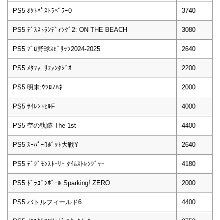
PS5 ｵｸﾄﾊﾟｽﾄﾗﾍﾞﾗｰ0
3740
PS5 ﾃﾞｽｽﾄﾗﾝﾃﾞｨﾝｸﾞ2: ON THE BEACH
3080
PS5 ﾌﾟﾛ野球ｽﾋﾟﾘｯﾂ2024-2025
2640
PS5 ﾒﾀﾌｧｰﾘﾌｧﾝﾀｼﾞｵ
2200
PS5 明末:ｳﾂﾛﾉﾊﾈ
2000
PS5 ｻｲﾚﾝﾄﾋﾙF
4000
PS5 空の軌跡 The 1st
4400
PS5 ｽｰﾊﾟｰﾛﾎﾞｯﾄ大戦Y
2640
PS5 ﾃﾞｼﾞﾓﾝｽﾄｰﾘｰ ﾀｲﾑｽﾄﾚﾝｼﾞｬｰ
4180
PS5 ﾄﾞﾗｺﾞﾝﾎﾞｰﾙ Sparking! ZERO
2000
PS5 バトルフィールド6
4400