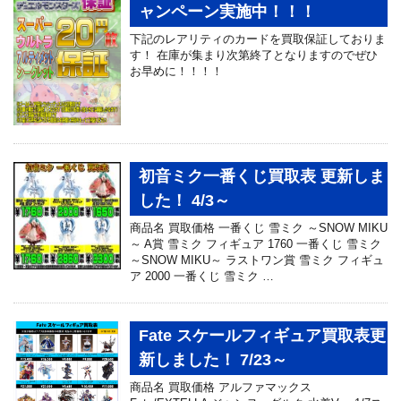
ャンペーン実施中！！！
下記のレアリティのカードを買取保証しておりま
す！ 在庫が集まり次第終了となりますのでぜひ
お早めに！！！！
初音ミク一番くじ買取表 更新しま
した！ 4/3～
商品名 買取価格 一番くじ 雪ミク ～SNOW MIKU
～ A賞 雪ミク フィギュア 1760 一番くじ 雪ミク
～SNOW MIKU～ ラストワン賞 雪ミク フィギュ
ア 2000 ⼀番くじ 雪ミク …
Fate スケールフィギュア買取表更
新しました！ 7/23～
商品名 買取価格 アルファマックス